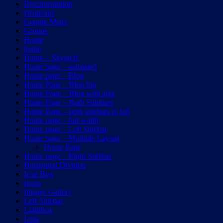
Documentation
Dropcaps
Google Maps
Groups
Home
home
Home – Skyracle
Home page – animated
Home page – Blog
Home Page – Blog big
Home Page – Blog with ajax
Home Page – Both Sidebars
Home Page – both sidebars in left
Home page – full width
Home page – Left Sidebar
Home page – Multiple Layout
Home Page
Home page – Right Sidebar
Horizontal Dividers
Icon Box
Icons
Images Gallery
Left Sidebar
Lightbox
Lists