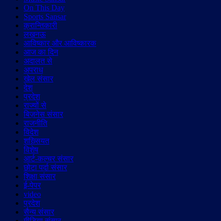
On This Day
Sports Sansar
क्रान्तिकारी
लखनऊ
आविष्कार और आविष्कारक
आज का दिन
अदालत से
अपराध
खेल संसार
देश
प्रदेश
राज्यों से
बिज़नेस संसार
राजनीति
विदेश
शख़्सियत
विशेष
आर्ट-कल्चर संसार
छोटा पर्दा संसार
शिक्षा संसार
ई-पेपर
video
प्रदेश
सैन्य संसार
मीडिया संसार