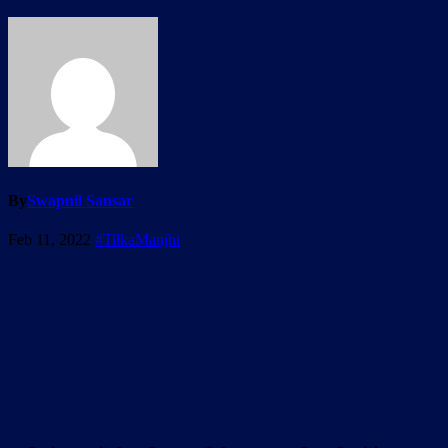
By
Swapnil Sansar
Feb 11, 2022
#TilkaManjhi