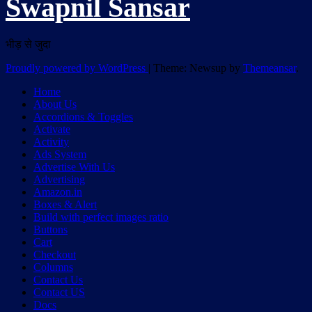
Swapnil Sansar
भीड़ से जुदा
Proudly powered by WordPress
|
Theme: Newsup by
Themeansar
.
Home
About Us
Accordions & Toggles
Activate
Activity
Ads System
Advertise With Us
Advertising
Amazon.in
Boxes & Alert
Build with perfect images ratio
Buttons
Cart
Checkout
Columns
Contact Us
Contact US
Docs