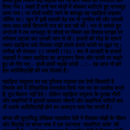
हमला हुआ जिसमें कई लड़ाके मारे गए और जबरा को गिरफ्तार कर
लिया गया। कहते हैं उन्हें चार घोड़ों में बांधकर घसीटते हुए भागलपुर
लाया गया। पर मीलों घसीटे जाने के बावजूद वह पहाड़िया लड़ाका
जीवित था। खून में डूबी उसकी देह तब भी गुस्सैल थी और उसकी
लाल-लाल आंखें ब्रितानी राज को डरा रही थी। भय से कांपते हुए
अंग्रेजों ने तब भागलपुर के चौराहे पर स्थित एक विशाल वटवृक्ष पर
सरेआम लटका कर उनकी जान ले ली। हजारों की भीड़ के सामने
जबरा पहाड़िया उर्फ तिलका मांझी हंसते-हंसते फांसी पर झूल गए।
तारीख थी संभवतः 13 जनवरी 1785। बाद में आजादी के हजारों
लड़ाकों ने जबरा पहाड़िया का अनुसरण किया और फांसी पर चढ़ते
हुए जो गीत गाए – हांसी-हांसी चढ़बो फांसी …! – वह आज भी हमें
इस आदिविद्रोही की याद दिलाते हैं।
पहाड़िया समुदाय का यह गुरिल्ला लड़ाका एक ऐसी किंवदंती है
जिसके बारे में ऐतिहासिक दस्तावेज सिर्फ नाम भर का उल्लेख करते
हैं, पूरा विवरण नहीं देते। लेकिन पहाड़िया समुदाय के पुरखा गीतों
और कहानियों में इसकी छापामार जीवनी और कहानियां सदियों बाद
भी उसके आदिविद्रोही होने का अकाट्य दावा पेश करती हैं।
बांग्ला की सुप्रसिद्ध लेखिका महाश्वेता देवी ने तिलका मांझी के जीवन
और विद्रोह पर बांग्ला भाषा में एक उपन्यास ‘शालगिरर डाके’ की