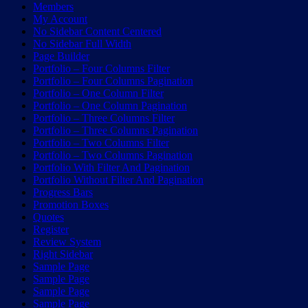
Members
My Account
No Sidebar Content Centered
No Sidebar Full Width
Page Builder
Portfolio – Four Columns Filter
Portfolio – Four Columns Pagination
Portfolio – One Column Filter
Portfolio – One Column Pagination
Portfolio – Three Columns Filter
Portfolio – Three Columns Pagination
Portfolio – Two Columns Filter
Portfolio – Two Columns Pagination
Portfolio With Filter And Pagination
Portfolio Without Filter And Pagination
Progress Bars
Promotion Boxes
Quotes
Register
Review System
Right Sidebar
Sample Page
Sample Page
Sample Page
Sample Page