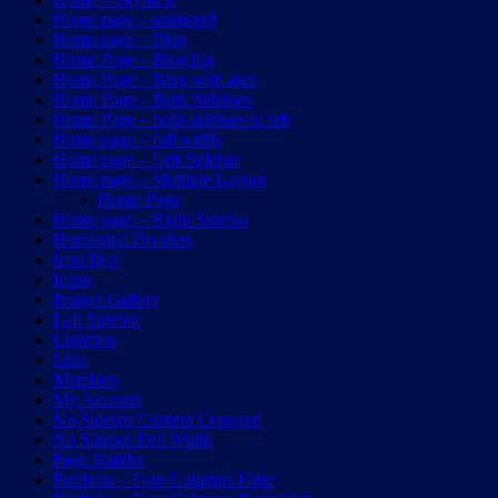
Home page – animated
Home page – Blog
Home Page – Blog big
Home Page – Blog with ajax
Home Page – Both Sidebars
Home Page – both sidebars in left
Home page – full width
Home page – Left Sidebar
Home page – Multiple Layout
Home Page
Home page – Right Sidebar
Horizontal Dividers
Icon Box
Icons
Images Gallery
Left Sidebar
Lightbox
Lists
Members
My Account
No Sidebar Content Centered
No Sidebar Full Width
Page Builder
Portfolio – Four Columns Filter