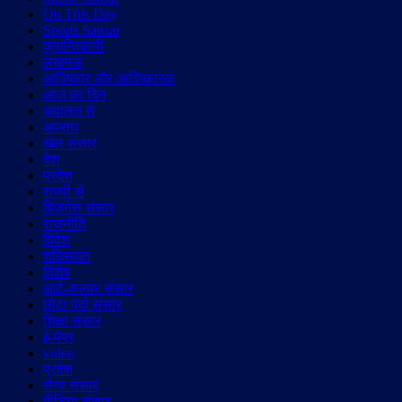
On This Day
Sports Sansar
क्रान्तिकारी
लखनऊ
आविष्कार और आविष्कारक
आज का दिन
अदालत से
अपराध
खेल संसार
देश
प्रदेश
राज्यों से
बिज़नेस संसार
राजनीति
विदेश
शख़्सियत
विशेष
आर्ट-कल्चर संसार
छोटा पर्दा संसार
शिक्षा संसार
ई-पेपर
video
प्रदेश
सैन्य संसार
मीडिया संसार