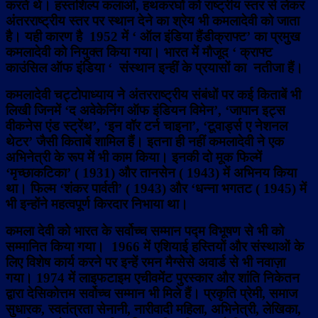
करते थे। हस्तशिल्प कलाओं, हथकरघों को राष्ट्रीय स्तर से लेकर
अंतरराष्ट्रीय स्तर पर स्थान देने का श्रेय भी कमलादेवी को जाता
है। यही कारण है 1952 में ‘ ऑल इंडिया हैंडीक्राफ्ट’ का प्रमुख
कमलादेवी को नियुक्त किया गया। भारत में मौजूद ‘ क्राफ्ट
काउंसिल ऑफ इंडिया ‘ संस्थान इन्हीं के प्रयासों का नतीजा हैं।
कमलादेवी चट्टोपाध्याय ने अंतरराष्ट्रीय संबंधों पर कई किताबें भी
लिखी जिनमें ‘द अवेकेनिंग ऑफ इंडियन विमेन’, ‘जापान इट्स
वीकनेस एंड स्ट्रेंथ’, ‘इन वॉर टर्न चाइना’, ‘टूवार्ड्स ए नेशनल
थेटर’ जैसी किताबें शामिल हैं। इतना ही नहीं कमलादेवी ने एक
अभिनेत्री के रूप में भी काम किया। इनकी दो मूक फिल्में
‘मृच्छाकटिका’ ( 1931) और तानसेन ( 1943) में अभिनय किया
था। फिल्म ‘शंकर पार्वती’ ( 1943) और ‘धन्ना भगतट ( 1945) में
भी इन्होंने महत्वपूर्ण किरदार निभाया था।
कमला देवी को भारत के सर्वोच्च सम्मान पद्म विभूषण से भी को
सम्मानित किया गया। 1966 में एशियाई हस्तियों और संस्थाओं के
लिए विशेष कार्य करने पर इन्हें रमन मैग्सेसे अवार्ड से भी नवाज़ा
गया। 1974 में लाइफटाइम एचीवमेंट पुरस्कार और शांति निकेतन
द्वारा देसिकोत्तम सर्वोच्च सम्मान भी मिले हैं। प्रकृति प्रेमी, समाज
सुधारक, स्वतंत्रता सेनानी, नारीवादी महिला, अभिनेत्री, लेखिका,