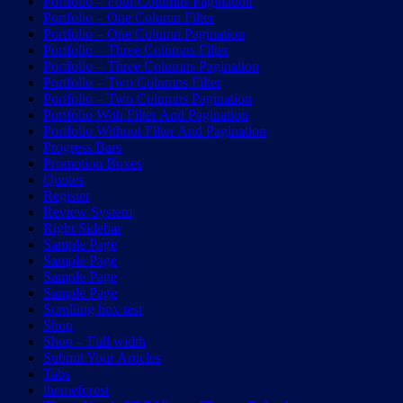
Portfolio – Four Columns Pagination
Portfolio – One Column Filter
Portfolio – One Column Pagination
Portfolio – Three Columns Filter
Portfolio – Three Columns Pagination
Portfolio – Two Columns Filter
Portfolio – Two Columns Pagination
Portfolio With Filter And Pagination
Portfolio Without Filter And Pagination
Progress Bars
Promotion Boxes
Quotes
Register
Review System
Right Sidebar
Sample Page
Sample Page
Sample Page
Sample Page
Scrolling box test
Shop
Shop – Full width
Submit Your Articles
Tabs
themeforest