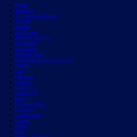
Home
About Us
Accordions & Toggles
Activate
Activity
Ads System
Advertise With Us
Advertising
Amazon.in
Boxes & Alert
Build with perfect images ratio
Buttons
Cart
Checkout
Columns
Contact Us
Contact US
Docs
Documentation
Dropcaps
Google Maps
Groups
Home
home
Home – Skyracle