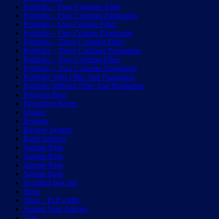
Portfolio – Four Columns Filter
Portfolio – Four Columns Pagination
Portfolio – One Column Filter
Portfolio – One Column Pagination
Portfolio – Three Columns Filter
Portfolio – Three Columns Pagination
Portfolio – Two Columns Filter
Portfolio – Two Columns Pagination
Portfolio With Filter And Pagination
Portfolio Without Filter And Pagination
Progress Bars
Promotion Boxes
Quotes
Register
Review System
Right Sidebar
Sample Page
Sample Page
Sample Page
Sample Page
Scrolling box test
Shop
Shop – Full width
Submit Your Articles
Tabs