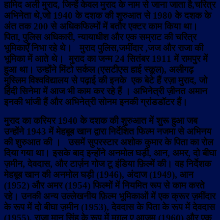
हामिद अली मुराद, जिन्हें केवल मुराद के नाम से जाना जाता है,चरित्र
अभिनेता थे,जो 1940 के दशक की शुरुआत से 1980 के दशक के
अंत तक 200 से अधिकफिल्मों में बतौर एक्टर काम किया था।
पिता, पुलिस अधिकारी, न्यायाधीश और एक सम्राट की चरित्र
भूमिकाएँ निभा रहे थे। मुराद पुलिस,जमींदार ,जज और राजा की
भूमिका में आते थे। मुराद का जन्म 24 सितंबर 1911 में रामपुर में
हुआ था। उन्होंने मिंटो सर्कल (एसटीएस हाई स्कूल), अलीगढ़
मुस्लिम विश्वविद्यालय से पढ़ाई की इनके एक बेटे हैं रज़ा मुराद, जो
हिंदी सिनेमा में आज भी काम कर रहे हैं । अभिनेत्री ज़ीनत अमान
इनकी भांजी हैं और अभिनेत्री सोनम इनकी ग्रांडडॉटर हैं।
मुराद का करियर 1940 के दशक की शुरुआत में शुरू हुआ जब
उन्होंने 1943 में मेहबूब खान द्वारा निर्देशित फिल्म नजमा से अभिनय
की शुरुआत की । उसमें सुपरस्टार अशोक कुमार के पिता का रोल
दिया गया था। इसके बाद इन्होंने अनमोल घड़ी, आन, अमर, दो बीघा
ज़मीन, देवदास, और टार्ज़न गोज टू इंडिया फ़िल्में की। वह निर्देशक
मेहबूब खान की अनमोल घड़ी (1946), अंदाज (1949), आन
(1952) और अमर (1954) फिल्मों में नियमित रूप से काम करते
रहे। उनकी अन्य उल्लेखनीय फ़िल्म भूमिकाओं में एक क्रूर ज़मींदार
के रूप में दो बीघा ज़मीन (1953), देवदास के पिता के रूप में देवदास
(1955), राजा मान सिंह के रूप में मुग़ल ए आज़म (1960) और एक