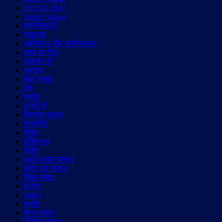
On This Day
Sports Sansar
क्रान्तिकारी
लखनऊ
आविष्कार और आविष्कारक
आज का दिन
अदालत से
अपराध
खेल संसार
देश
प्रदेश
राज्यों से
बिज़नेस संसार
राजनीति
विदेश
शख़्सियत
विशेष
आर्ट-कल्चर संसार
छोटा पर्दा संसार
शिक्षा संसार
ई-पेपर
video
प्रदेश
सैन्य संसार
मीडिया संसार