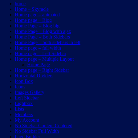
home
Home – Skyracle
Home page – animated
Home page – Blog
Home Page – Blog big
Home Page – Blog with ajax
Home Page – Both Sidebars
Home Page – both sidebars in left
Home page – full width
Home page – Left Sidebar
Home page – Multiple Layout
Home Page
Home page – Right Sidebar
Horizontal Dividers
Icon Box
Icons
Images Gallery
Left Sidebar
Lightbox
Lists
Members
My Account
No Sidebar Content Centered
No Sidebar Full Width
Page Builder