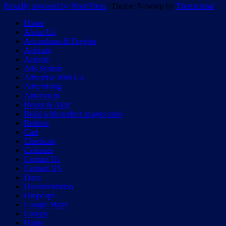
Proudly powered by WordPress
|
Theme: Newsup by
Themeansar
.
Home
About Us
Accordions & Toggles
Activate
Activity
Ads System
Advertise With Us
Advertising
Amazon.in
Boxes & Alert
Build with perfect images ratio
Buttons
Cart
Checkout
Columns
Contact Us
Contact US
Docs
Documentation
Dropcaps
Google Maps
Groups
Home