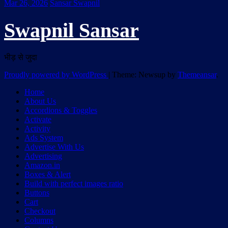
Mar 26, 2026
Sansar Swapnil
Swapnil Sansar
भीड़ से जुदा
Proudly powered by WordPress
|
Theme: Newsup by
Themeansar
.
Home
About Us
Accordions & Toggles
Activate
Activity
Ads System
Advertise With Us
Advertising
Amazon.in
Boxes & Alert
Build with perfect images ratio
Buttons
Cart
Checkout
Columns