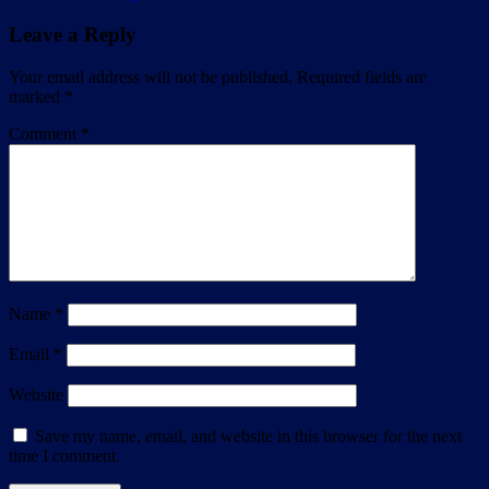
Leave a Reply
Your email address will not be published.
Required fields are
marked
*
Comment
*
Name
*
Email
*
Website
Save my name, email, and website in this browser for the next
time I comment.