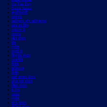
On This Day
Sports Sansar
क्रान्तिकारी
लखनऊ
आविष्कार और आविष्कारक
आज का दिन
अदालत से
अपराध
खेल संसार
देश
प्रदेश
राज्यों से
बिज़नेस संसार
राजनीति
विदेश
शख़्सियत
विशेष
आर्ट-कल्चर संसार
छोटा पर्दा संसार
शिक्षा संसार
ई-पेपर
video
प्रदेश
सैन्य संसार
मीडिया संसार