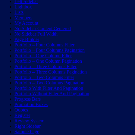
Left Sidebar
Lightbox
Lists
Members
My Account
No Sidebar Content Centered
No Sidebar Full Width
Page Builder
Portfolio – Four Columns Filter
Portfolio – Four Columns Pagination
Portfolio – One Column Filter
Portfolio – One Column Pagination
Portfolio – Three Columns Filter
Portfolio – Three Columns Pagination
Portfolio – Two Columns Filter
Portfolio – Two Columns Pagination
Portfolio With Filter And Pagination
Portfolio Without Filter And Pagination
Progress Bars
Promotion Boxes
Quotes
Register
Review System
Right Sidebar
Sample Page