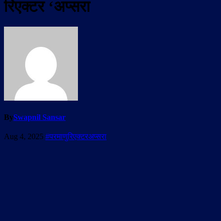
रिएक्‍टर ‘अप्‍सरा
By
Swapnil Sansar
Aug 4, 2025
#परमाणुरिएक्‍टरअप्‍सरा