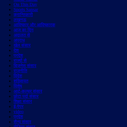
On This Day
Sports Sansar
क्रान्तिकारी
लखनऊ
आविष्कार और आविष्कारक
आज का दिन
अदालत से
अपराध
खेल संसार
देश
प्रदेश
राज्यों से
बिज़नेस संसार
राजनीति
विदेश
शख़्सियत
विशेष
आर्ट-कल्चर संसार
छोटा पर्दा संसार
शिक्षा संसार
ई-पेपर
video
प्रदेश
सैन्य संसार
मीडिया संसार