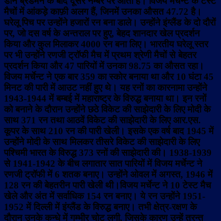
डॉन ब्रैडमैन के बाद दूसरे नम्बर पर आता है। विजय मर्चेन्ट के टेस्ट
मैचों में आंकड़े काफ़ी अलग हैं, जिनमें उनका औसत 47.72 है।
घरेलू पिच पर उन्होंने हजारों रन बना डाले। उन्होंने इंग्लैंड के दो दौरों
पर, जो दस वर्ष के अन्तराल पर हुए, बेहद शानदार खेल प्रदर्शन
किया और कुल मिलाकर 4000 रन बना लिए। भारतीय घरेलू स्तर
पर भी उन्होंने रणजी ट्रॉफी मैच में प्रथम श्रेणी मैचों से बेहतर
प्रदर्शन किया और 47 पारियों में उनका 98.75 का औसत रहा।
विजय मर्चेन्ट ने एक बार 359 का स्कोर बनाया था और 10 घंटा 45
मिनट की पारी में आउट नहीं हुए थे। यह रनों का कारनामा उन्होंने
1943-1944 में बम्बई में महाराष्ट्र के विरुद्ध बनाया था। इन रनों
को बनाने के दौरान उन्होंने छठे विकेट की साझेदारी के लिए मोदी के
साथ 371 रन तथा आठवें विकेट की साझेदारी के लिए आर.एस.
कूपर के साथ 210 रन की पारी खेली। इसके एक वर्ष बाद 1945 में
उन्होंने मोदी के साथ मिलकर तीसरे विकेट की साझेदारी के लिए
पश्चिमी भारत के विरुद्ध 373 रनों की साझेदारी की। 1938-1939
से 1941-1942 के बीच लगातार सात पारियों में विजय मर्चेन्ट ने
रणजी ट्रॉफी में 6 शतक बनाए। उन्होंने ओवल में अगस्त, 1946 में
128 रन की बेहतरीन पारी खेली थी।विजय मर्चेन्ट ने 10 टेस्ट मैच
खेले और अंत में सर्वाधिक 154 रन बनाए। ये रन उन्होंने 1951-
1952 में दिल्ली में इंग्लैंड के विरुद्ध बनाए। तभी क्षेत्र-रक्षण के
दौरान उनके कन्धे में गम्भीर चोट लगी, जिसके कारण उन्हें तुरन्त