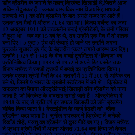
डॉन ब्रैडमैन के ज़माने के महान् क्रिकेट खिलाड़ी थे,जितने आज
सचिन तेंदुलकर हैं। उनका वास्तविक नाम विजयसिंह माधवजी
ठाकरसे था। वह डॉन ब्रैडमैन के बाद अगले नम्बर पर आते हैं।
उनका इन मैचों में औसत 71.64 रहा था। विजय मर्चेन्ट का जन्म
12 अक्टूबर 1911 को तत्कालीन बम्बई प्रेसीडेंसी, के धनी परिवार
में हुआ था। जब वह 15 वर्ष के थे, तब उन्होंने एक मैच में दो शतक
बना दिए। 5 फुट 7 इंच की ऊंचाई हो जाने पर उन्होंने अपना
फुटवर्क सुधारते हुए गेंद के बेहतरीन ‘कट’ लगाने आरम्भ कर दिए।
उन्होंने 1929 से 1946 के बीच बम्बई टूर्नामेंटस में ‘हिन्दूज’ का
प्रतिनिधित्व किया। 1933 से 1952 में अपने रिटायरमेंट तक
विजय मर्चेन्ट ने रणजी ट्राफी में बम्बई का प्रतिनिधित्व किया।
उनके प्रथम श्रेणी मैचों के 44 शतकों में 11 में 200 से अधिक रन
बने थे, जिनमें 9 भारत के ब्राबोर्न स्टेडियम में बने थे। क्रिकेट में
सफलता का पैमाना ऑस्ट्रेलियाई खिलाड़ी डॉन ब्रैडमैन को माना
जाता है, जो क्रिकेट के बादशाह समझे जाते हैं। ऑस्ट्रेलिया में
1948 के बाद से प्रति वर्ष हर सफल खिलाड़ी को डॉन ब्रैडमैन
घोषित किया जाता है। वेस्टइंडीज के जार्ज हेडली को ‘ब्लैक
ब्रैडमैन’ कहा जाता है। सुनील गावस्कर ने क्रिकेट में अनेकों
रिकॉर्ड तोड़े, परन्तु वह ब्रैडमैन से कुछ पीछे रह गए। विजय मर्चेन्ट
ने प्रथम श्रेणी मैचों में अपना औसत 71.64 बना लिया जो केवल