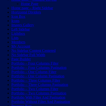
Home Page
Home page – Right Sidebar
Horizontal Dividers
Icon Box
Icons
Images Gallery
Left Sidebar
Lightbox
Lists
Members
My Account
No Sidebar Content Centered
No Sidebar Full Width
Page Builder
Portfolio – Four Columns Filter
Portfolio – Four Columns Pagination
Portfolio – One Column Filter
Portfolio – One Column Pagination
Portfolio – Three Columns Filter
Portfolio – Three Columns Pagination
Portfolio – Two Columns Filter
Portfolio – Two Columns Pagination
Portfolio With Filter And Pagination
Portfolio Without Filter And Pagination
Progress Bars