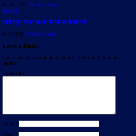
Jan 11, 2026
Swapnil Sansar
खेल संसार
सातों समुद्र तैरकर पार करने वाली पहली महिला हैं
Jan 2, 2026
Swapnil Sansar
Leave a Reply
Your email address will not be published.
Required fields are
marked
*
Comment
*
Name
*
Email
*