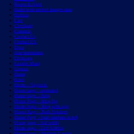
Boxes & Alert
Build with perfect images ratio
Buttons
Cart
Checkout
Columns
Contact Us
Contact US
Docs
Documentation
Dropcaps
Google Maps
Groups
Home
home
Home – Skyracle
Home page – animated
Home page – Blog
Home Page – Blog big
Home Page – Blog with ajax
Home Page – Both Sidebars
Home Page – both sidebars in left
Home page – full width
Home page – Left Sidebar
Home page – Multiple Layout