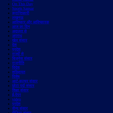
On This Day
Sports Sansar
क्रान्तिकारी
लखनऊ
आविष्कार और आविष्कारक
आज का दिन
अदालत से
अपराध
खेल संसार
देश
प्रदेश
राज्यों से
बिज़नेस संसार
राजनीति
विदेश
शख़्सियत
विशेष
आर्ट-कल्चर संसार
छोटा पर्दा संसार
शिक्षा संसार
ई-पेपर
video
प्रदेश
सैन्य संसार
मीडिया संसार