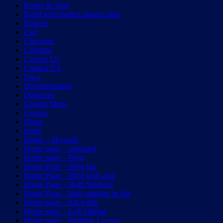
Boxes & Alert
Build with perfect images ratio
Buttons
Cart
Checkout
Columns
Contact Us
Contact US
Docs
Documentation
Dropcaps
Google Maps
Groups
Home
home
Home – Skyracle
Home page – animated
Home page – Blog
Home Page – Blog big
Home Page – Blog with ajax
Home Page – Both Sidebars
Home Page – both sidebars in left
Home page – full width
Home page – Left Sidebar
Home page – Multiple Layout