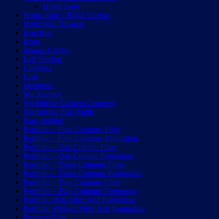
Home Page
Home page – Right Sidebar
Horizontal Dividers
Icon Box
Icons
Images Gallery
Left Sidebar
Lightbox
Lists
Members
My Account
No Sidebar Content Centered
No Sidebar Full Width
Page Builder
Portfolio – Four Columns Filter
Portfolio – Four Columns Pagination
Portfolio – One Column Filter
Portfolio – One Column Pagination
Portfolio – Three Columns Filter
Portfolio – Three Columns Pagination
Portfolio – Two Columns Filter
Portfolio – Two Columns Pagination
Portfolio With Filter And Pagination
Portfolio Without Filter And Pagination
Progress Bars