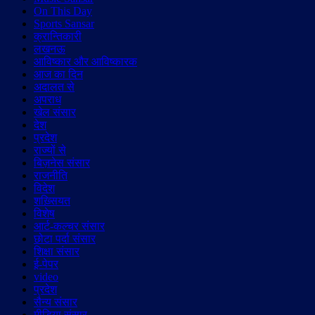
On This Day
Sports Sansar
क्रान्तिकारी
लखनऊ
आविष्कार और आविष्कारक
आज का दिन
अदालत से
अपराध
खेल संसार
देश
प्रदेश
राज्यों से
बिज़नेस संसार
राजनीति
विदेश
शख़्सियत
विशेष
आर्ट-कल्चर संसार
छोटा पर्दा संसार
शिक्षा संसार
ई-पेपर
video
प्रदेश
सैन्य संसार
मीडिया संसार