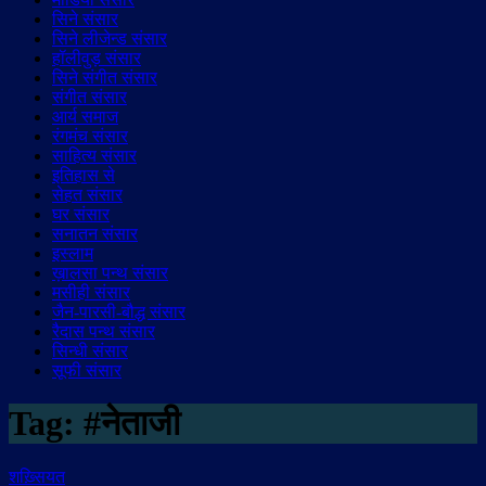
सिने संसार
सिने लीजेन्ड संसार
हॉलीवुड़ संसार
सिने संगीत संसार
संगीत संसार
आर्य समाज
रंगमंच संसार
साहित्य संसार
इतिहास से
सेहत संसार
घर संसार
सनातन संसार
इस्लाम
ख़ालसा पन्थ संसार
मसीही संसार
जैन-पारसी-बौद्ध संसार
रैदास पन्थ संसार
सिन्धी संसार
सूफी संसार
Tag:
#नेताजी
शख़्सियत