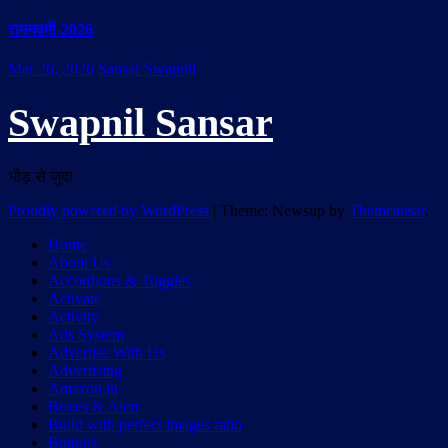
रामनवमी-2026
Mar 26, 2026
Sansar Swapnil
Swapnil Sansar
भीड़ से जुदा
Proudly powered by WordPress
|
Theme: Newsup by
Themeansar
.
Home
About Us
Accordions & Toggles
Activate
Activity
Ads System
Advertise With Us
Advertising
Amazon.in
Boxes & Alert
Build with perfect images ratio
Buttons