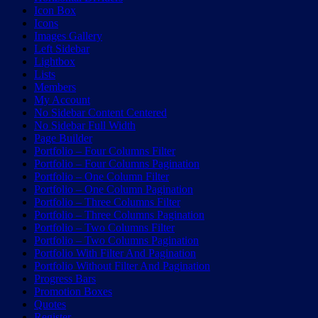
Icon Box
Icons
Images Gallery
Left Sidebar
Lightbox
Lists
Members
My Account
No Sidebar Content Centered
No Sidebar Full Width
Page Builder
Portfolio – Four Columns Filter
Portfolio – Four Columns Pagination
Portfolio – One Column Filter
Portfolio – One Column Pagination
Portfolio – Three Columns Filter
Portfolio – Three Columns Pagination
Portfolio – Two Columns Filter
Portfolio – Two Columns Pagination
Portfolio With Filter And Pagination
Portfolio Without Filter And Pagination
Progress Bars
Promotion Boxes
Quotes
Register