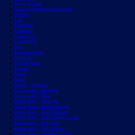
Boxes & Alert
Build with perfect images ratio
Buttons
Cart
Checkout
Columns
Contact Us
Contact US
Docs
Documentation
Dropcaps
Google Maps
Groups
Home
home
Home – Skyracle
Home page – animated
Home page – Blog
Home Page – Blog big
Home Page – Blog with ajax
Home Page – Both Sidebars
Home Page – both sidebars in left
Home page – full width
Home page – Left Sidebar
Home page – Multiple Layout