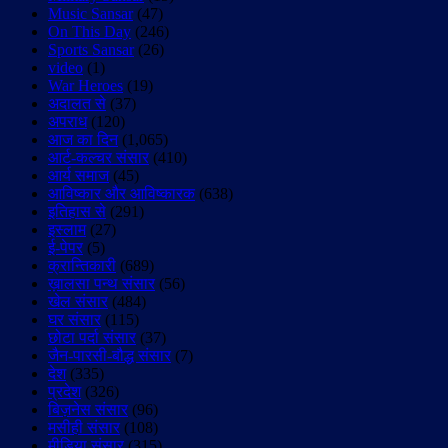
Music Sansar
(47)
On This Day
(246)
Sports Sansar
(26)
video
(1)
War Heroes
(19)
अदालत से
(37)
अपराध
(120)
आज का दिन
(1,065)
आर्ट-कल्चर संसार
(410)
आर्य समाज
(45)
आविष्कार और आविष्कारक
(638)
इतिहास से
(291)
इस्लाम
(27)
ई-पेपर
(5)
क्रान्तिकारी
(689)
ख़ालसा पन्थ संसार
(56)
खेल संसार
(484)
घर संसार
(115)
छोटा पर्दा संसार
(37)
जैन-पारसी-बौद्ध संसार
(7)
देश
(335)
प्रदेश
(326)
बिज़नेस संसार
(96)
मसीही संसार
(108)
मीडिया संसार
(315)