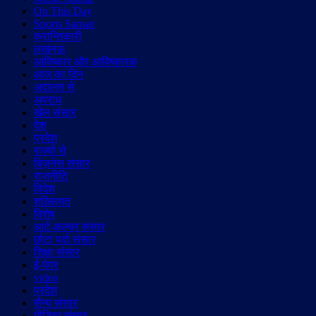
On This Day
Sports Sansar
क्रान्तिकारी
लखनऊ
आविष्कार और आविष्कारक
आज का दिन
अदालत से
अपराध
खेल संसार
देश
प्रदेश
राज्यों से
बिज़नेस संसार
राजनीति
विदेश
शख़्सियत
विशेष
आर्ट-कल्चर संसार
छोटा पर्दा संसार
शिक्षा संसार
ई-पेपर
video
प्रदेश
सैन्य संसार
मीडिया संसार