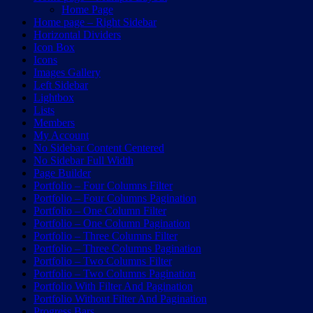
Home Page
Home page – Right Sidebar
Horizontal Dividers
Icon Box
Icons
Images Gallery
Left Sidebar
Lightbox
Lists
Members
My Account
No Sidebar Content Centered
No Sidebar Full Width
Page Builder
Portfolio – Four Columns Filter
Portfolio – Four Columns Pagination
Portfolio – One Column Filter
Portfolio – One Column Pagination
Portfolio – Three Columns Filter
Portfolio – Three Columns Pagination
Portfolio – Two Columns Filter
Portfolio – Two Columns Pagination
Portfolio With Filter And Pagination
Portfolio Without Filter And Pagination
Progress Bars