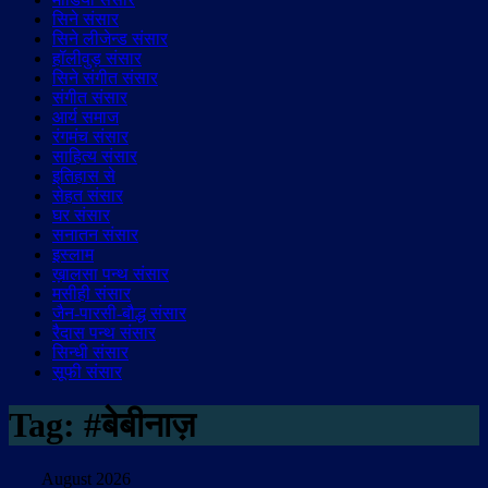
सिने संसार
सिने लीजेन्ड संसार
हॉलीवुड़ संसार
सिने संगीत संसार
संगीत संसार
आर्य समाज
रंगमंच संसार
साहित्य संसार
इतिहास से
सेहत संसार
घर संसार
सनातन संसार
इस्लाम
ख़ालसा पन्थ संसार
मसीही संसार
जैन-पारसी-बौद्ध संसार
रैदास पन्थ संसार
सिन्धी संसार
सूफी संसार
Tag:
#बेबीनाज़
August 2026