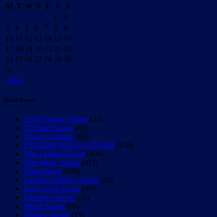
M
T
W
T
F
S
S
1
2
3
4
5
6
7
8
9
10
11
12
13
14
15
16
17
18
19
20
21
22
23
24
25
26
27
28
29
30
31
« May
Media Sansar
Art & Culture Sansar
(22)
Christian Sansar
(88)
Creator Creation
(68)
ENGLISH NEWS SANSAR
(258)
Film Legend Sansar
(406)
Film Music Sansar
(112)
Filmi Sansar
(109)
Freedom Fighters Sansar
(28)
Hollywood Sansar
(47)
Literature Sansar
(31)
Media Sansar
(36)
Military Sansar
(15)