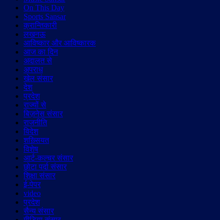
On This Day
Sports Sansar
क्रान्तिकारी
लखनऊ
आविष्कार और आविष्कारक
आज का दिन
अदालत से
अपराध
खेल संसार
देश
प्रदेश
राज्यों से
बिज़नेस संसार
राजनीति
विदेश
शख़्सियत
विशेष
आर्ट-कल्चर संसार
छोटा पर्दा संसार
शिक्षा संसार
ई-पेपर
video
प्रदेश
सैन्य संसार
मीडिया संसार