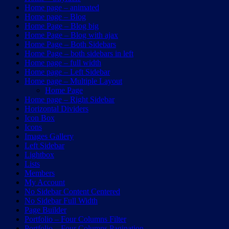
Home page – animated
Home page – Blog
Home Page – Blog big
Home Page – Blog with ajax
Home Page – Both Sidebars
Home Page – both sidebars in left
Home page – full width
Home page – Left Sidebar
Home page – Multiple Layout
Home Page
Home page – Right Sidebar
Horizontal Dividers
Icon Box
Icons
Images Gallery
Left Sidebar
Lightbox
Lists
Members
My Account
No Sidebar Content Centered
No Sidebar Full Width
Page Builder
Portfolio – Four Columns Filter
Portfolio – Four Columns Pagination