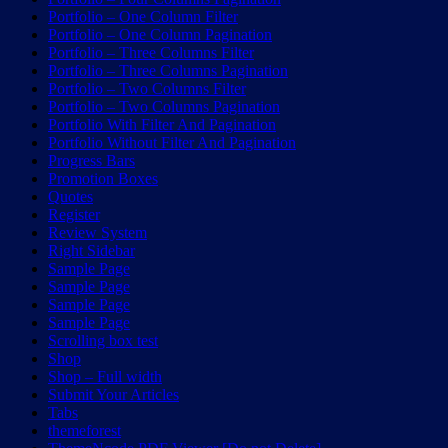
Portfolio – One Column Filter
Portfolio – One Column Pagination
Portfolio – Three Columns Filter
Portfolio – Three Columns Pagination
Portfolio – Two Columns Filter
Portfolio – Two Columns Pagination
Portfolio With Filter And Pagination
Portfolio Without Filter And Pagination
Progress Bars
Promotion Boxes
Quotes
Register
Review System
Right Sidebar
Sample Page
Sample Page
Sample Page
Sample Page
Scrolling box test
Shop
Shop – Full width
Submit Your Articles
Tabs
themeforest