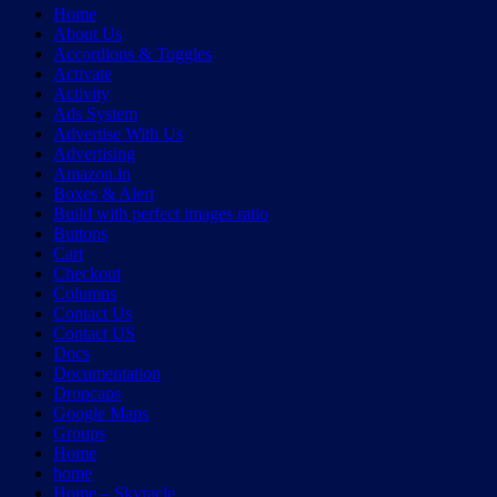
Home
About Us
Accordions & Toggles
Activate
Activity
Ads System
Advertise With Us
Advertising
Amazon.in
Boxes & Alert
Build with perfect images ratio
Buttons
Cart
Checkout
Columns
Contact Us
Contact US
Docs
Documentation
Dropcaps
Google Maps
Groups
Home
home
Home – Skyracle