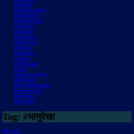
सिने संसार
सिने लीजेन्ड संसार
हॉलीवुड़ संसार
सिने संगीत संसार
संगीत संसार
आर्य समाज
रंगमंच संसार
साहित्य संसार
इतिहास से
सेहत संसार
घर संसार
सनातन संसार
इस्लाम
ख़ालसा पन्थ संसार
मसीही संसार
जैन-पारसी-बौद्ध संसार
रैदास पन्थ संसार
सिन्धी संसार
सूफी संसार
Tag:
#भानुरेखा
सिने संसार