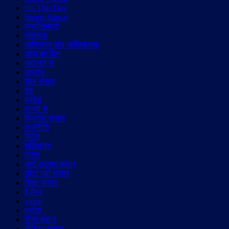
On This Day
Sports Sansar
क्रान्तिकारी
लखनऊ
आविष्कार और आविष्कारक
आज का दिन
अदालत से
अपराध
खेल संसार
देश
प्रदेश
राज्यों से
बिज़नेस संसार
राजनीति
विदेश
शख़्सियत
विशेष
आर्ट-कल्चर संसार
छोटा पर्दा संसार
शिक्षा संसार
ई-पेपर
video
प्रदेश
सैन्य संसार
मीडिया संसार