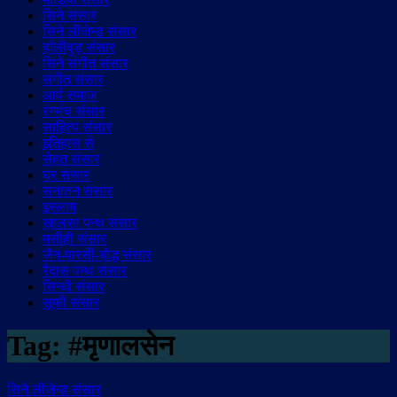
सिने संसार
सिने लीजेन्ड संसार
हॉलीवुड़ संसार
सिने संगीत संसार
संगीत संसार
आर्य समाज
रंगमंच संसार
साहित्य संसार
इतिहास से
सेहत संसार
घर संसार
सनातन संसार
इस्लाम
ख़ालसा पन्थ संसार
मसीही संसार
जैन-पारसी-बौद्ध संसार
रैदास पन्थ संसार
सिन्धी संसार
सूफी संसार
Tag:
#मृणालसेन
सिने लीजेन्ड संसार