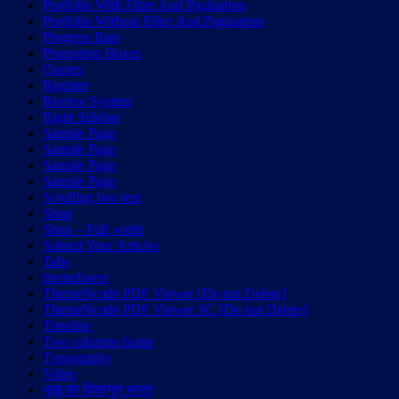
Portfolio With Filter And Pagination
Portfolio Without Filter And Pagination
Progress Bars
Promotion Boxes
Quotes
Register
Review System
Right Sidebar
Sample Page
Sample Page
Sample Page
Sample Page
Scrolling box test
Shop
Shop – Full width
Submit Your Articles
Tabs
themeforest
ThemeNcode PDF Viewer [Do not Delete]
ThemeNcode PDF Viewer SC [Do not Delete]
Timeline
Two columns home
Typography
Video
भूख का विश्वगुरु भारत