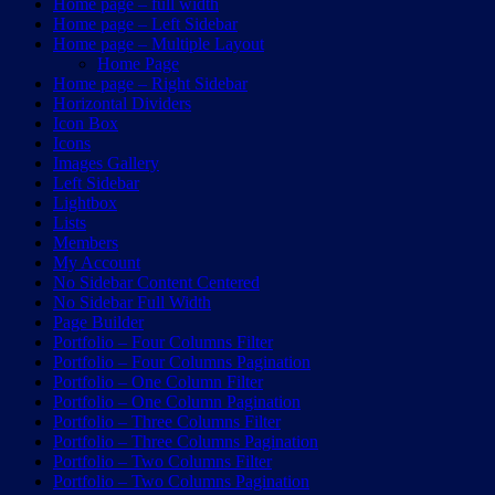
Home page – full width
Home page – Left Sidebar
Home page – Multiple Layout
Home Page
Home page – Right Sidebar
Horizontal Dividers
Icon Box
Icons
Images Gallery
Left Sidebar
Lightbox
Lists
Members
My Account
No Sidebar Content Centered
No Sidebar Full Width
Page Builder
Portfolio – Four Columns Filter
Portfolio – Four Columns Pagination
Portfolio – One Column Filter
Portfolio – One Column Pagination
Portfolio – Three Columns Filter
Portfolio – Three Columns Pagination
Portfolio – Two Columns Filter
Portfolio – Two Columns Pagination