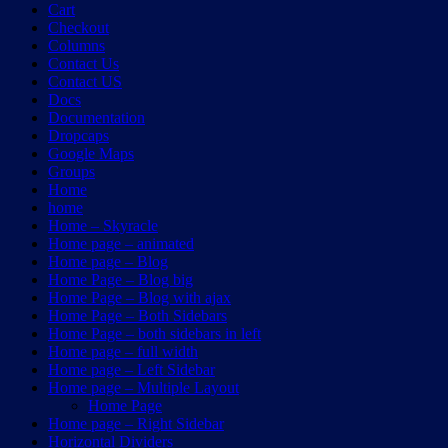
Cart
Checkout
Columns
Contact Us
Contact US
Docs
Documentation
Dropcaps
Google Maps
Groups
Home
home
Home – Skyracle
Home page – animated
Home page – Blog
Home Page – Blog big
Home Page – Blog with ajax
Home Page – Both Sidebars
Home Page – both sidebars in left
Home page – full width
Home page – Left Sidebar
Home page – Multiple Layout
Home Page
Home page – Right Sidebar
Horizontal Dividers