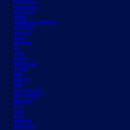
On This Day
Sports Sansar
क्रान्तिकारी
लखनऊ
आविष्कार और आविष्कारक
आज का दिन
अदालत से
अपराध
खेल संसार
देश
प्रदेश
राज्यों से
बिज़नेस संसार
राजनीति
विदेश
शख़्सियत
विशेष
आर्ट-कल्चर संसार
छोटा पर्दा संसार
शिक्षा संसार
ई-पेपर
video
प्रदेश
सैन्य संसार
मीडिया संसार