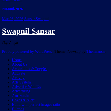
रामनवमी-2026
Mar 26, 2026
Sansar Swapnil
Swapnil Sansar
भीड़ से जुदा
Proudly powered by WordPress
|
Theme: Newsup by
Themeansar
.
Home
About Us
Accordions & Toggles
Activate
Activity
Ads System
Advertise With Us
Advertising
Amazon.in
Boxes & Alert
Build with perfect images ratio
Buttons