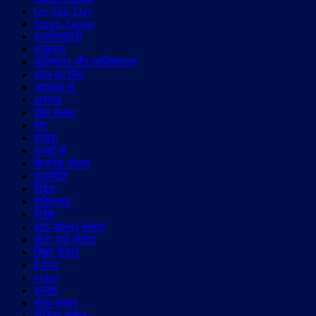
On This Day
Sports Sansar
क्रान्तिकारी
लखनऊ
आविष्कार और आविष्कारक
आज का दिन
अदालत से
अपराध
खेल संसार
देश
प्रदेश
राज्यों से
बिज़नेस संसार
राजनीति
विदेश
शख़्सियत
विशेष
आर्ट-कल्चर संसार
छोटा पर्दा संसार
शिक्षा संसार
ई-पेपर
video
प्रदेश
सैन्य संसार
मीडिया संसार