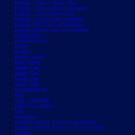
Portfolio – Three Columns Filter
Portfolio – Three Columns Pagination
Portfolio – Two Columns Filter
Portfolio – Two Columns Pagination
Portfolio With Filter And Pagination
Portfolio Without Filter And Pagination
Progress Bars
Promotion Boxes
Quotes
Register
Review System
Right Sidebar
Sample Page
Sample Page
Sample Page
Sample Page
Scrolling box test
Shop
Shop – Full width
Submit Your Articles
Tabs
themeforest
ThemeNcode PDF Viewer [Do not Delete]
ThemeNcode PDF Viewer SC [Do not Delete]
Timeline