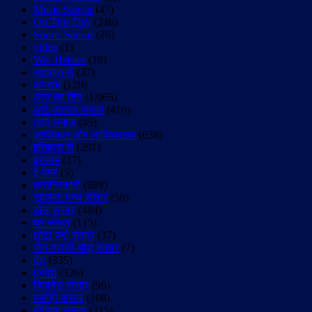
Music Sansar
(47)
On This Day
(246)
Sports Sansar
(26)
video
(1)
War Heroes
(19)
अदालत से
(37)
अपराध
(120)
आज का दिन
(1,065)
आर्ट-कल्चर संसार
(410)
आर्य समाज
(45)
आविष्कार और आविष्कारक
(638)
इतिहास से
(291)
इस्लाम
(27)
ई-पेपर
(5)
क्रान्तिकारी
(689)
ख़ालसा पन्थ संसार
(56)
खेल संसार
(484)
घर संसार
(115)
छोटा पर्दा संसार
(37)
जैन-पारसी-बौद्ध संसार
(7)
देश
(335)
प्रदेश
(326)
बिज़नेस संसार
(96)
मसीही संसार
(108)
मीडिया संसार
(315)