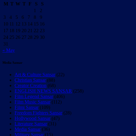
M
T
W
T
F
S
S
1
2
3
4
5
6
7
8
9
10
11
12
13
14
15
16
17
18
19
20
21
22
23
24
25
26
27
28
29
30
31
« May
Media Sansar
Art & Culture Sansar
(22)
Christian Sansar
(88)
Creator Creation
(68)
ENGLISH NEWS SANSAR
(258)
Film Legend Sansar
(406)
Film Music Sansar
(112)
Filmi Sansar
(109)
Freedom Fighters Sansar
(28)
Hollywood Sansar
(47)
Literature Sansar
(31)
Media Sansar
(36)
Military Sansar
(15)