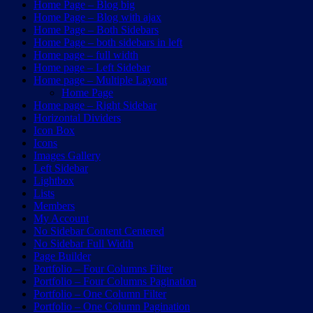
Home Page – Blog big
Home Page – Blog with ajax
Home Page – Both Sidebars
Home Page – both sidebars in left
Home page – full width
Home page – Left Sidebar
Home page – Multiple Layout
Home Page
Home page – Right Sidebar
Horizontal Dividers
Icon Box
Icons
Images Gallery
Left Sidebar
Lightbox
Lists
Members
My Account
No Sidebar Content Centered
No Sidebar Full Width
Page Builder
Portfolio – Four Columns Filter
Portfolio – Four Columns Pagination
Portfolio – One Column Filter
Portfolio – One Column Pagination