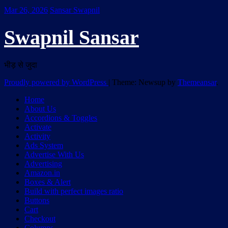
Mar 26, 2026
Sansar Swapnil
Swapnil Sansar
भीड़ से जुदा
Proudly powered by WordPress
|
Theme: Newsup by
Themeansar
.
Home
About Us
Accordions & Toggles
Activate
Activity
Ads System
Advertise With Us
Advertising
Amazon.in
Boxes & Alert
Build with perfect images ratio
Buttons
Cart
Checkout
Columns