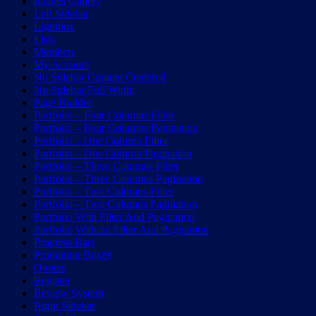
Images Gallery
Left Sidebar
Lightbox
Lists
Members
My Account
No Sidebar Content Centered
No Sidebar Full Width
Page Builder
Portfolio – Four Columns Filter
Portfolio – Four Columns Pagination
Portfolio – One Column Filter
Portfolio – One Column Pagination
Portfolio – Three Columns Filter
Portfolio – Three Columns Pagination
Portfolio – Two Columns Filter
Portfolio – Two Columns Pagination
Portfolio With Filter And Pagination
Portfolio Without Filter And Pagination
Progress Bars
Promotion Boxes
Quotes
Register
Review System
Right Sidebar