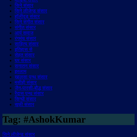
सिने संसार
सिने लीजेन्ड संसार
हॉलीवुड़ संसार
सिने संगीत संसार
संगीत संसार
आर्य समाज
रंगमंच संसार
साहित्य संसार
इतिहास से
सेहत संसार
घर संसार
सनातन संसार
इस्लाम
ख़ालसा पन्थ संसार
मसीही संसार
जैन-पारसी-बौद्ध संसार
रैदास पन्थ संसार
सिन्धी संसार
सूफी संसार
Tag:
#AshokKumar
सिने लीजेन्ड संसार