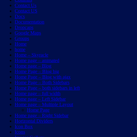
Contact Us
Contact US
Docs
Documentation
Dropcaps
Google Maps
Groups
Home
home
Home – Skyracle
Home page – animated
Home page – Blog
Home Page – Blog big
Home Page – Blog with ajax
Home Page – Both Sidebars
Home Page – both sidebars in left
Home page – full width
Home page – Left Sidebar
Home page – Multiple Layout
Home Page
Home page – Right Sidebar
Horizontal Dividers
Icon Box
Icons