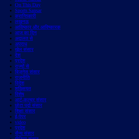
On This Day
Sports Sansar
क्रान्तिकारी
लखनऊ
आविष्कार और आविष्कारक
आज का दिन
अदालत से
अपराध
खेल संसार
देश
प्रदेश
राज्यों से
बिज़नेस संसार
राजनीति
विदेश
शख़्सियत
विशेष
आर्ट-कल्चर संसार
छोटा पर्दा संसार
शिक्षा संसार
ई-पेपर
video
प्रदेश
सैन्य संसार
मीडिया संसार