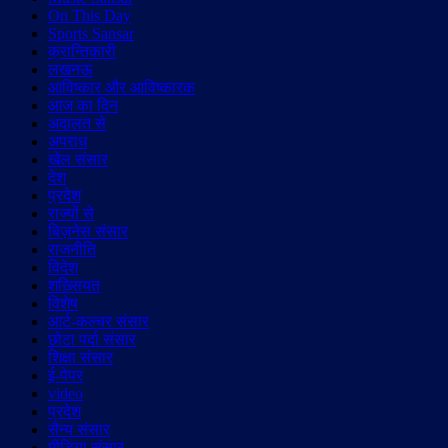
On This Day
Sports Sansar
क्रान्तिकारी
लखनऊ
आविष्कार और आविष्कारक
आज का दिन
अदालत से
अपराध
खेल संसार
देश
प्रदेश
राज्यों से
बिज़नेस संसार
राजनीति
विदेश
शख़्सियत
विशेष
आर्ट-कल्चर संसार
छोटा पर्दा संसार
शिक्षा संसार
ई-पेपर
video
प्रदेश
सैन्य संसार
मीडिया संसार