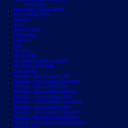
Home Page
Home page – Right Sidebar
Horizontal Dividers
Icon Box
Icons
Images Gallery
Left Sidebar
Lightbox
Lists
Members
My Account
No Sidebar Content Centered
No Sidebar Full Width
Page Builder
Portfolio – Four Columns Filter
Portfolio – Four Columns Pagination
Portfolio – One Column Filter
Portfolio – One Column Pagination
Portfolio – Three Columns Filter
Portfolio – Three Columns Pagination
Portfolio – Two Columns Filter
Portfolio – Two Columns Pagination
Portfolio With Filter And Pagination
Portfolio Without Filter And Pagination
Progress Bars