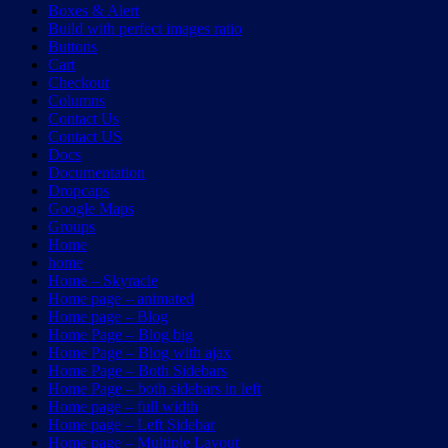
Boxes & Alert
Build with perfect images ratio
Buttons
Cart
Checkout
Columns
Contact Us
Contact US
Docs
Documentation
Dropcaps
Google Maps
Groups
Home
home
Home – Skyracle
Home page – animated
Home page – Blog
Home Page – Blog big
Home Page – Blog with ajax
Home Page – Both Sidebars
Home Page – both sidebars in left
Home page – full width
Home page – Left Sidebar
Home page – Multiple Layout