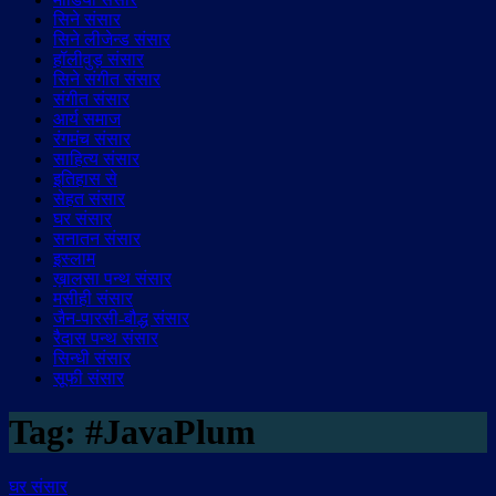
सिने संसार
सिने लीजेन्ड संसार
हॉलीवुड़ संसार
सिने संगीत संसार
संगीत संसार
आर्य समाज
रंगमंच संसार
साहित्य संसार
इतिहास से
सेहत संसार
घर संसार
सनातन संसार
इस्लाम
ख़ालसा पन्थ संसार
मसीही संसार
जैन-पारसी-बौद्ध संसार
रैदास पन्थ संसार
सिन्धी संसार
सूफी संसार
Tag:
#JavaPlum
घर संसार