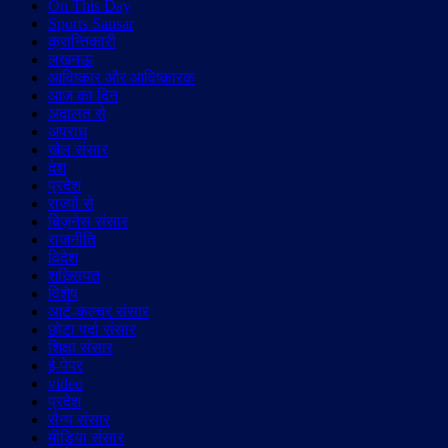
On This Day
Sports Sansar
क्रान्तिकारी
लखनऊ
आविष्कार और आविष्कारक
आज का दिन
अदालत से
अपराध
खेल संसार
देश
प्रदेश
राज्यों से
बिज़नेस संसार
राजनीति
विदेश
शख़्सियत
विशेष
आर्ट-कल्चर संसार
छोटा पर्दा संसार
शिक्षा संसार
ई-पेपर
video
प्रदेश
सैन्य संसार
मीडिया संसार