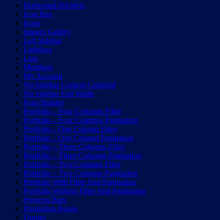
Horizontal Dividers
Icon Box
Icons
Images Gallery
Left Sidebar
Lightbox
Lists
Members
My Account
No Sidebar Content Centered
No Sidebar Full Width
Page Builder
Portfolio – Four Columns Filter
Portfolio – Four Columns Pagination
Portfolio – One Column Filter
Portfolio – One Column Pagination
Portfolio – Three Columns Filter
Portfolio – Three Columns Pagination
Portfolio – Two Columns Filter
Portfolio – Two Columns Pagination
Portfolio With Filter And Pagination
Portfolio Without Filter And Pagination
Progress Bars
Promotion Boxes
Quotes