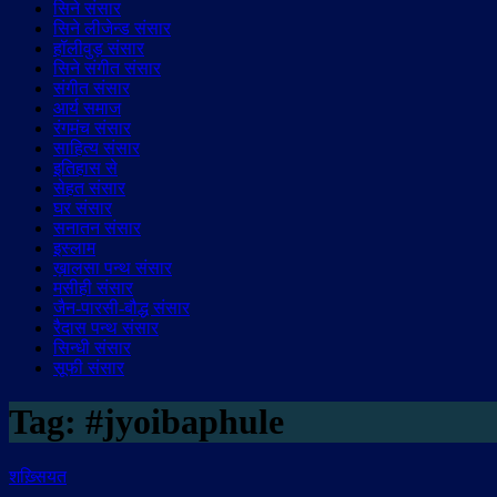
सिने संसार
सिने लीजेन्ड संसार
हॉलीवुड़ संसार
सिने संगीत संसार
संगीत संसार
आर्य समाज
रंगमंच संसार
साहित्य संसार
इतिहास से
सेहत संसार
घर संसार
सनातन संसार
इस्लाम
ख़ालसा पन्थ संसार
मसीही संसार
जैन-पारसी-बौद्ध संसार
रैदास पन्थ संसार
सिन्धी संसार
सूफी संसार
Tag:
#jyoibaphule
शख़्सियत