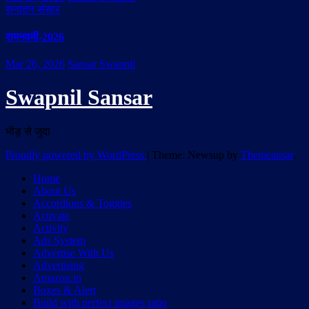
सनातन संसार
रामनवमी-2026
Mar 26, 2026
Sansar Swapnil
Swapnil Sansar
भीड़ से जुदा
Proudly powered by WordPress
|
Theme: Newsup by
Themeansar
.
Home
About Us
Accordions & Toggles
Activate
Activity
Ads System
Advertise With Us
Advertising
Amazon.in
Boxes & Alert
Build with perfect images ratio