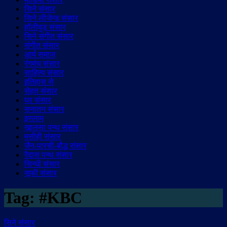
सिने संसार
सिने लीजेन्ड संसार
हॉलीवुड़ संसार
सिने संगीत संसार
संगीत संसार
आर्य समाज
रंगमंच संसार
साहित्य संसार
इतिहास से
सेहत संसार
घर संसार
सनातन संसार
इस्लाम
ख़ालसा पन्थ संसार
मसीही संसार
जैन-पारसी-बौद्ध संसार
रैदास पन्थ संसार
सिन्धी संसार
सूफी संसार
Tag:
#KBC
सिने संसार