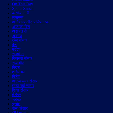
On This Day
Sports Sansar
क्रान्तिकारी
लखनऊ
आविष्कार और आविष्कारक
आज का दिन
अदालत से
अपराध
खेल संसार
देश
प्रदेश
राज्यों से
बिज़नेस संसार
राजनीति
विदेश
शख़्सियत
विशेष
आर्ट-कल्चर संसार
छोटा पर्दा संसार
शिक्षा संसार
ई-पेपर
video
प्रदेश
सैन्य संसार
मीडिया संसार