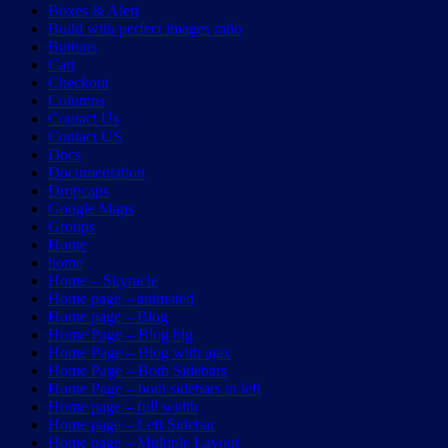
Boxes & Alert
Build with perfect images ratio
Buttons
Cart
Checkout
Columns
Contact Us
Contact US
Docs
Documentation
Dropcaps
Google Maps
Groups
Home
home
Home – Skyracle
Home page – animated
Home page – Blog
Home Page – Blog big
Home Page – Blog with ajax
Home Page – Both Sidebars
Home Page – both sidebars in left
Home page – full width
Home page – Left Sidebar
Home page – Multiple Layout