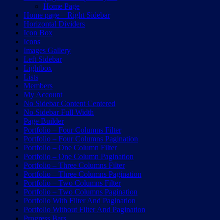
Home Page
Home page – Right Sidebar
Horizontal Dividers
Icon Box
Icons
Images Gallery
Left Sidebar
Lightbox
Lists
Members
My Account
No Sidebar Content Centered
No Sidebar Full Width
Page Builder
Portfolio – Four Columns Filter
Portfolio – Four Columns Pagination
Portfolio – One Column Filter
Portfolio – One Column Pagination
Portfolio – Three Columns Filter
Portfolio – Three Columns Pagination
Portfolio – Two Columns Filter
Portfolio – Two Columns Pagination
Portfolio With Filter And Pagination
Portfolio Without Filter And Pagination
Progress Bars