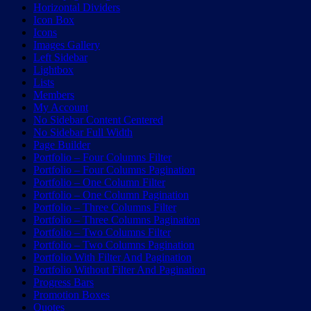
Horizontal Dividers
Icon Box
Icons
Images Gallery
Left Sidebar
Lightbox
Lists
Members
My Account
No Sidebar Content Centered
No Sidebar Full Width
Page Builder
Portfolio – Four Columns Filter
Portfolio – Four Columns Pagination
Portfolio – One Column Filter
Portfolio – One Column Pagination
Portfolio – Three Columns Filter
Portfolio – Three Columns Pagination
Portfolio – Two Columns Filter
Portfolio – Two Columns Pagination
Portfolio With Filter And Pagination
Portfolio Without Filter And Pagination
Progress Bars
Promotion Boxes
Quotes