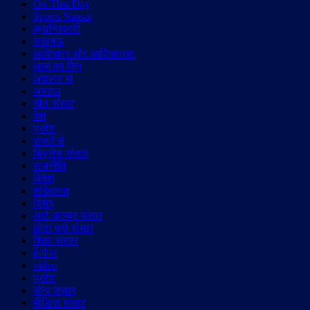
On This Day
Sports Sansar
क्रान्तिकारी
लखनऊ
आविष्कार और आविष्कारक
आज का दिन
अदालत से
अपराध
खेल संसार
देश
प्रदेश
राज्यों से
बिज़नेस संसार
राजनीति
विदेश
शख़्सियत
विशेष
आर्ट-कल्चर संसार
छोटा पर्दा संसार
शिक्षा संसार
ई-पेपर
video
प्रदेश
सैन्य संसार
मीडिया संसार