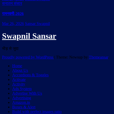
सनातन संसार
रामनवमी-2026
Mar 26, 2026
Sansar Swapnil
Swapnil Sansar
भीड़ से जुदा
Proudly powered by WordPress
|
Theme: Newsup by
Themeansar
.
Home
About Us
Accordions & Toggles
Activate
Activity
Ads System
Advertise With Us
Advertising
Amazon.in
Boxes & Alert
Build with perfect images ratio