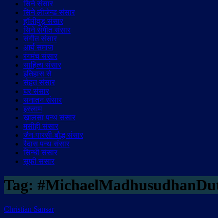
सिने संसार
सिने लीजेन्ड संसार
हॉलीवुड़ संसार
सिने संगीत संसार
संगीत संसार
आर्य समाज
रंगमंच संसार
साहित्य संसार
इतिहास से
सेहत संसार
घर संसार
सनातन संसार
इस्लाम
ख़ालसा पन्थ संसार
मसीही संसार
जैन-पारसी-बौद्ध संसार
रैदास पन्थ संसार
सिन्धी संसार
सूफी संसार
Tag:
#MichaelMadhusudhanDu
Christian Sansar