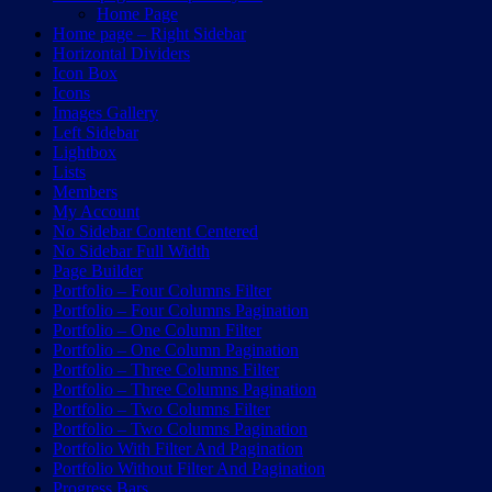
Home Page
Home page – Right Sidebar
Horizontal Dividers
Icon Box
Icons
Images Gallery
Left Sidebar
Lightbox
Lists
Members
My Account
No Sidebar Content Centered
No Sidebar Full Width
Page Builder
Portfolio – Four Columns Filter
Portfolio – Four Columns Pagination
Portfolio – One Column Filter
Portfolio – One Column Pagination
Portfolio – Three Columns Filter
Portfolio – Three Columns Pagination
Portfolio – Two Columns Filter
Portfolio – Two Columns Pagination
Portfolio With Filter And Pagination
Portfolio Without Filter And Pagination
Progress Bars