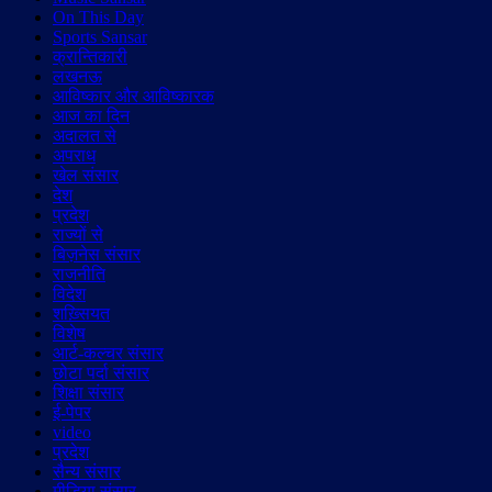
On This Day
Sports Sansar
क्रान्तिकारी
लखनऊ
आविष्कार और आविष्कारक
आज का दिन
अदालत से
अपराध
खेल संसार
देश
प्रदेश
राज्यों से
बिज़नेस संसार
राजनीति
विदेश
शख़्सियत
विशेष
आर्ट-कल्चर संसार
छोटा पर्दा संसार
शिक्षा संसार
ई-पेपर
video
प्रदेश
सैन्य संसार
मीडिया संसार