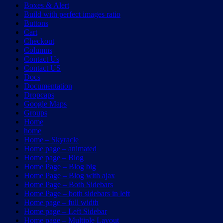
Boxes & Alert
Build with perfect images ratio
Buttons
Cart
Checkout
Columns
Contact Us
Contact US
Docs
Documentation
Dropcaps
Google Maps
Groups
Home
home
Home – Skyracle
Home page – animated
Home page – Blog
Home Page – Blog big
Home Page – Blog with ajax
Home Page – Both Sidebars
Home Page – both sidebars in left
Home page – full width
Home page – Left Sidebar
Home page – Multiple Layout