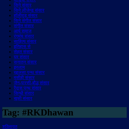
सिने संसार
सिने लीजेन्ड संसार
हॉलीवुड़ संसार
सिने संगीत संसार
संगीत संसार
आर्य समाज
रंगमंच संसार
साहित्य संसार
इतिहास से
सेहत संसार
घर संसार
सनातन संसार
इस्लाम
ख़ालसा पन्थ संसार
मसीही संसार
जैन-पारसी-बौद्ध संसार
रैदास पन्थ संसार
सिन्धी संसार
सूफी संसार
Tag:
#RKDhawan
शख़्सियत