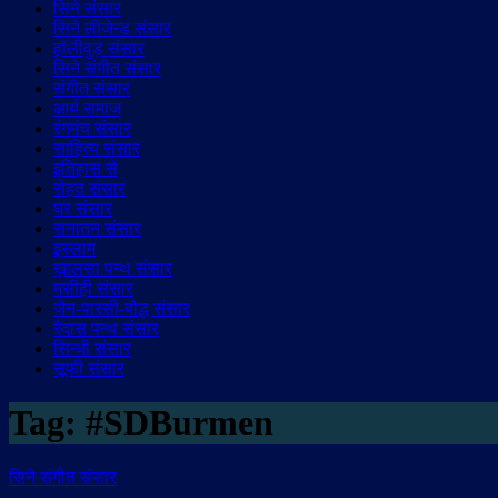
सिने संसार
सिने लीजेन्ड संसार
हॉलीवुड़ संसार
सिने संगीत संसार
संगीत संसार
आर्य समाज
रंगमंच संसार
साहित्य संसार
इतिहास से
सेहत संसार
घर संसार
सनातन संसार
इस्लाम
ख़ालसा पन्थ संसार
मसीही संसार
जैन-पारसी-बौद्ध संसार
रैदास पन्थ संसार
सिन्धी संसार
सूफी संसार
Tag:
#SDBurmen
सिने संगीत संसार