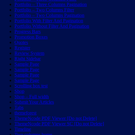
Portfolio – Three Columns Pagination
Portfolio – Two Columns Filter
Portfolio – Two Columns Pagination
Portfolio With Filter And Pagination
Portfolio Without Filter And Pagination
Progress Bars
Promotion Boxes
Quotes
Register
Review System
Right Sidebar
Sample Page
Sample Page
Sample Page
Sample Page
Scrolling box test
Shop
Shop – Full width
Submit Your Articles
Tabs
themeforest
ThemeNcode PDF Viewer [Do not Delete]
ThemeNcode PDF Viewer SC [Do not Delete]
Timeline
Two columns home