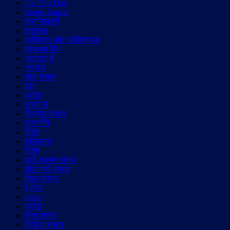
On This Day
Sports Sansar
क्रान्तिकारी
लखनऊ
आविष्कार और आविष्कारक
आज का दिन
अदालत से
अपराध
खेल संसार
देश
प्रदेश
राज्यों से
बिज़नेस संसार
राजनीति
विदेश
शख़्सियत
विशेष
आर्ट-कल्चर संसार
छोटा पर्दा संसार
शिक्षा संसार
ई-पेपर
video
प्रदेश
सैन्य संसार
मीडिया संसार