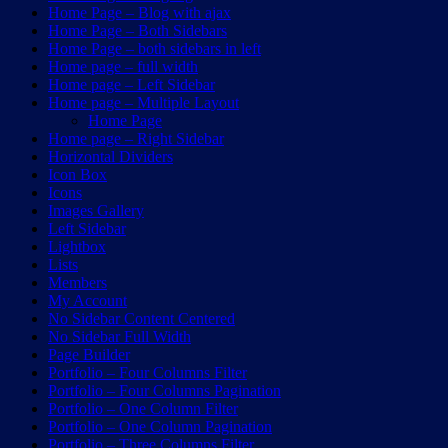
Home Page – Blog with ajax
Home Page – Both Sidebars
Home Page – both sidebars in left
Home page – full width
Home page – Left Sidebar
Home page – Multiple Layout
Home Page
Home page – Right Sidebar
Horizontal Dividers
Icon Box
Icons
Images Gallery
Left Sidebar
Lightbox
Lists
Members
My Account
No Sidebar Content Centered
No Sidebar Full Width
Page Builder
Portfolio – Four Columns Filter
Portfolio – Four Columns Pagination
Portfolio – One Column Filter
Portfolio – One Column Pagination
Portfolio – Three Columns Filter