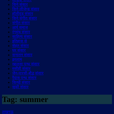
सिने संसार
सिने लीजेन्ड संसार
हॉलीवुड़ संसार
सिने संगीत संसार
संगीत संसार
आर्य समाज
रंगमंच संसार
साहित्य संसार
इतिहास से
सेहत संसार
घर संसार
सनातन संसार
इस्लाम
ख़ालसा पन्थ संसार
मसीही संसार
जैन-पारसी-बौद्ध संसार
रैदास पन्थ संसार
सिन्धी संसार
सूफी संसार
Tag:
summer
लखनऊ