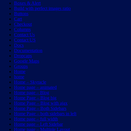
Boxes & Alert
Build with perfect images ratio
Buttons
Cart
Checkout
Columns
Contact Us
Contact US
Docs
Documentation
Dropcaps
Google Maps
Groups
Home
home
Home – Skyracle
Home page – animated
Home page – Blog
Home Page – Blog big
Home Page – Blog with ajax
Home Page – Both Sidebars
Home Page – both sidebars in left
Home page – full width
Home page – Left Sidebar
Home page – Multiple Layout