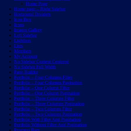
Home Page
Home page – Right Sidebar
Horizontal Dividers
Icon Box
Icons
Images Gallery
Left Sidebar
Lightbox
Lists
Members
My Account
No Sidebar Content Centered
No Sidebar Full Width
Page Builder
Portfolio – Four Columns Filter
Portfolio – Four Columns Pagination
Portfolio – One Column Filter
Portfolio – One Column Pagination
Portfolio – Three Columns Filter
Portfolio – Three Columns Pagination
Portfolio – Two Columns Filter
Portfolio – Two Columns Pagination
Portfolio With Filter And Pagination
Portfolio Without Filter And Pagination
Progress Bars