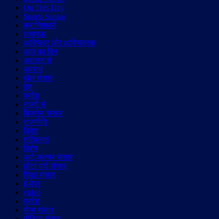
On This Day
Sports Sansar
क्रान्तिकारी
लखनऊ
आविष्कार और आविष्कारक
आज का दिन
अदालत से
अपराध
खेल संसार
देश
प्रदेश
राज्यों से
बिज़नेस संसार
राजनीति
विदेश
शख़्सियत
विशेष
आर्ट-कल्चर संसार
छोटा पर्दा संसार
शिक्षा संसार
ई-पेपर
video
प्रदेश
सैन्य संसार
मीडिया संसार