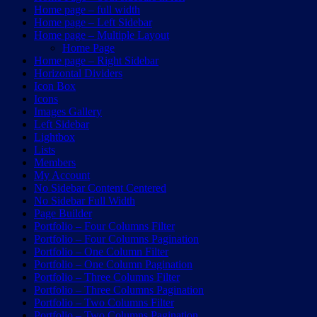
Home page – full width
Home page – Left Sidebar
Home page – Multiple Layout
Home Page
Home page – Right Sidebar
Horizontal Dividers
Icon Box
Icons
Images Gallery
Left Sidebar
Lightbox
Lists
Members
My Account
No Sidebar Content Centered
No Sidebar Full Width
Page Builder
Portfolio – Four Columns Filter
Portfolio – Four Columns Pagination
Portfolio – One Column Filter
Portfolio – One Column Pagination
Portfolio – Three Columns Filter
Portfolio – Three Columns Pagination
Portfolio – Two Columns Filter
Portfolio – Two Columns Pagination