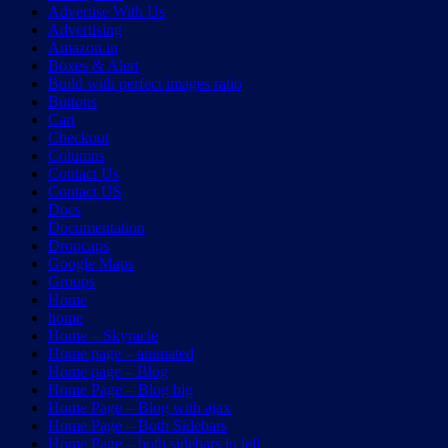
Advertise With Us
Advertising
Amazon.in
Boxes & Alert
Build with perfect images ratio
Buttons
Cart
Checkout
Columns
Contact Us
Contact US
Docs
Documentation
Dropcaps
Google Maps
Groups
Home
home
Home – Skyracle
Home page – animated
Home page – Blog
Home Page – Blog big
Home Page – Blog with ajax
Home Page – Both Sidebars
Home Page – both sidebars in left