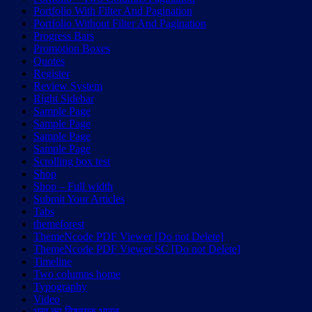
Portfolio With Filter And Pagination
Portfolio Without Filter And Pagination
Progress Bars
Promotion Boxes
Quotes
Register
Review System
Right Sidebar
Sample Page
Sample Page
Sample Page
Sample Page
Scrolling box test
Shop
Shop – Full width
Submit Your Articles
Tabs
themeforest
ThemeNcode PDF Viewer [Do not Delete]
ThemeNcode PDF Viewer SC [Do not Delete]
Timeline
Two columns home
Typography
Video
भूख का विश्वगुरु भारत