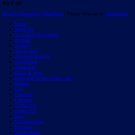
भीड़ से जुदा
Proudly powered by WordPress
|
Theme: Newsup by
Themeansar
.
Home
About Us
Accordions & Toggles
Activate
Activity
Ads System
Advertise With Us
Advertising
Amazon.in
Boxes & Alert
Build with perfect images ratio
Buttons
Cart
Checkout
Columns
Contact Us
Contact US
Docs
Documentation
Dropcaps
Google Maps