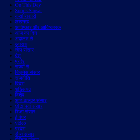
On This Day
Sports Sansar
क्रान्तिकारी
लखनऊ
आविष्कार और आविष्कारक
आज का दिन
अदालत से
अपराध
खेल संसार
देश
प्रदेश
राज्यों से
बिज़नेस संसार
राजनीति
विदेश
शख़्सियत
विशेष
आर्ट-कल्चर संसार
छोटा पर्दा संसार
शिक्षा संसार
ई-पेपर
video
प्रदेश
सैन्य संसार
मीडिया संसार