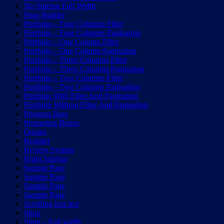
No Sidebar Full Width
Page Builder
Portfolio – Four Columns Filter
Portfolio – Four Columns Pagination
Portfolio – One Column Filter
Portfolio – One Column Pagination
Portfolio – Three Columns Filter
Portfolio – Three Columns Pagination
Portfolio – Two Columns Filter
Portfolio – Two Columns Pagination
Portfolio With Filter And Pagination
Portfolio Without Filter And Pagination
Progress Bars
Promotion Boxes
Quotes
Register
Review System
Right Sidebar
Sample Page
Sample Page
Sample Page
Sample Page
Scrolling box test
Shop
Shop – Full width