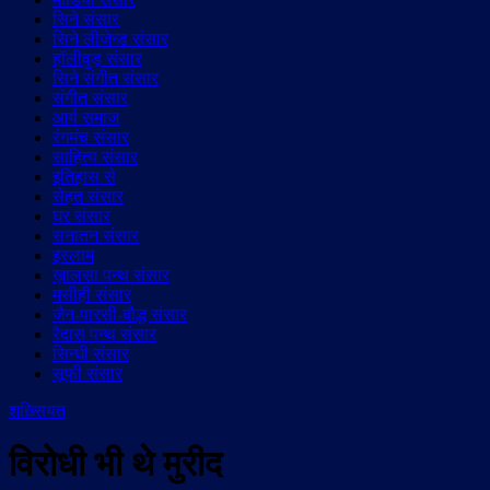
सिने संसार
सिने लीजेन्ड संसार
हॉलीवुड़ संसार
सिने संगीत संसार
संगीत संसार
आर्य समाज
रंगमंच संसार
साहित्य संसार
इतिहास से
सेहत संसार
घर संसार
सनातन संसार
इस्लाम
ख़ालसा पन्थ संसार
मसीही संसार
जैन-पारसी-बौद्ध संसार
रैदास पन्थ संसार
सिन्धी संसार
सूफी संसार
शख़्सियत
विरोधी भी थे मुरीद