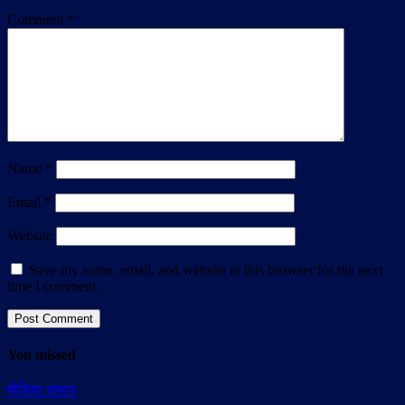
Comment
*
Name
*
Email
*
Website
Save my name, email, and website in this browser for the next
time I comment.
You missed
मीडिया संसार