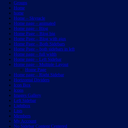
Groups
Home
home
Home – Skyracle
Home page – animated
Home page – Blog
Home Page – Blog big
Home Page – Blog with ajax
Home Page – Both Sidebars
Home Page – both sidebars in left
Home page – full width
Home page – Left Sidebar
Home page – Multiple Layout
Home Page
Home page – Right Sidebar
Horizontal Dividers
Icon Box
Icons
Images Gallery
Left Sidebar
Lightbox
Lists
Members
My Account
No Sidebar Content Centered