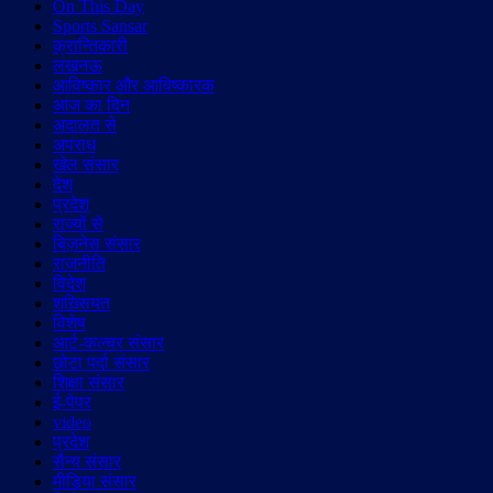
On This Day
Sports Sansar
क्रान्तिकारी
लखनऊ
आविष्कार और आविष्कारक
आज का दिन
अदालत से
अपराध
खेल संसार
देश
प्रदेश
राज्यों से
बिज़नेस संसार
राजनीति
विदेश
शख़्सियत
विशेष
आर्ट-कल्चर संसार
छोटा पर्दा संसार
शिक्षा संसार
ई-पेपर
video
प्रदेश
सैन्य संसार
मीडिया संसार