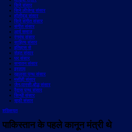
सिने संसार
सिने लीजेन्ड संसार
हॉलीवुड़ संसार
सिने संगीत संसार
संगीत संसार
आर्य समाज
रंगमंच संसार
साहित्य संसार
इतिहास से
सेहत संसार
घर संसार
सनातन संसार
इस्लाम
ख़ालसा पन्थ संसार
मसीही संसार
जैन-पारसी-बौद्ध संसार
रैदास पन्थ संसार
सिन्धी संसार
सूफी संसार
शख़्सियत
पाकिस्तान के पहले कानून मंत्री थे