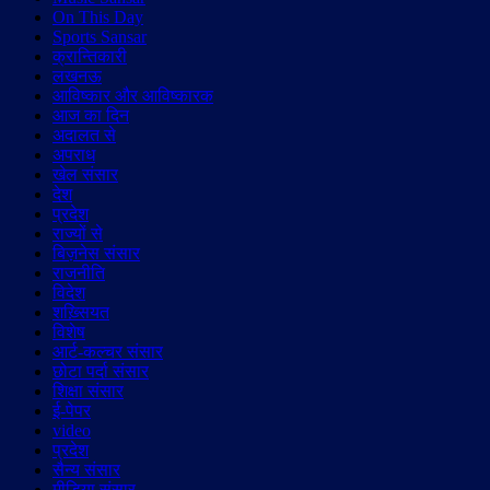
On This Day
Sports Sansar
क्रान्तिकारी
लखनऊ
आविष्कार और आविष्कारक
आज का दिन
अदालत से
अपराध
खेल संसार
देश
प्रदेश
राज्यों से
बिज़नेस संसार
राजनीति
विदेश
शख़्सियत
विशेष
आर्ट-कल्चर संसार
छोटा पर्दा संसार
शिक्षा संसार
ई-पेपर
video
प्रदेश
सैन्य संसार
मीडिया संसार