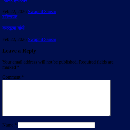
‘शायरे इन्क़लाब
Feb 22, 2026
Swapnil Sansar
शख़्सियत
कस्तूरबा गांधी
Feb 22, 2026
Swapnil Sansar
Leave a Reply
Your email address will not be published.
Required fields are
marked
*
Comment
*
Name
*