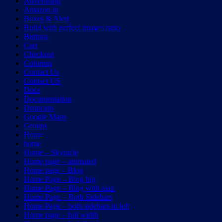
Advertising
Amazon.in
Boxes & Alert
Build with perfect images ratio
Buttons
Cart
Checkout
Columns
Contact Us
Contact US
Docs
Documentation
Dropcaps
Google Maps
Groups
Home
home
Home – Skyracle
Home page – animated
Home page – Blog
Home Page – Blog big
Home Page – Blog with ajax
Home Page – Both Sidebars
Home Page – both sidebars in left
Home page – full width