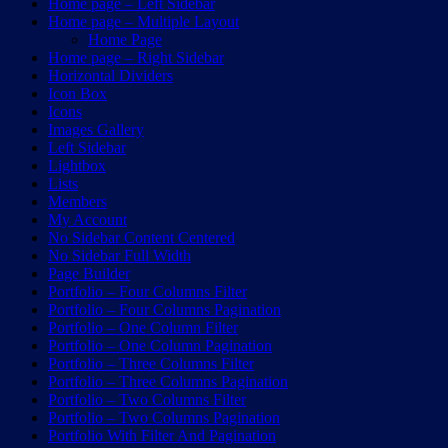
Home page – Left Sidebar
Home page – Multiple Layout
Home Page
Home page – Right Sidebar
Horizontal Dividers
Icon Box
Icons
Images Gallery
Left Sidebar
Lightbox
Lists
Members
My Account
No Sidebar Content Centered
No Sidebar Full Width
Page Builder
Portfolio – Four Columns Filter
Portfolio – Four Columns Pagination
Portfolio – One Column Filter
Portfolio – One Column Pagination
Portfolio – Three Columns Filter
Portfolio – Three Columns Pagination
Portfolio – Two Columns Filter
Portfolio – Two Columns Pagination
Portfolio With Filter And Pagination