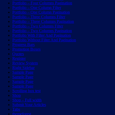
Portfolio – Four Columns Pagination
Portfolio – One Column Filter
Portfolio – One Column Pagination
Portfolio – Three Columns Filter
Portfolio – Three Columns Pagination
Portfolio – Two Columns Filter
Portfolio – Two Columns Pagination
Portfolio With Filter And Pagination
Portfolio Without Filter And Pagination
Progress Bars
Promotion Boxes
Quotes
Register
Review System
Right Sidebar
Sample Page
Sample Page
Sample Page
Sample Page
Scrolling box test
Shop
Shop – Full width
Submit Your Articles
Tabs
themeforest