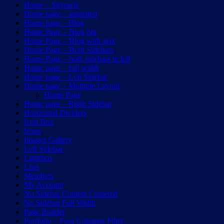
Home – Skyracle
Home page – animated
Home page – Blog
Home Page – Blog big
Home Page – Blog with ajax
Home Page – Both Sidebars
Home Page – both sidebars in left
Home page – full width
Home page – Left Sidebar
Home page – Multiple Layout
Home Page
Home page – Right Sidebar
Horizontal Dividers
Icon Box
Icons
Images Gallery
Left Sidebar
Lightbox
Lists
Members
My Account
No Sidebar Content Centered
No Sidebar Full Width
Page Builder
Portfolio – Four Columns Filter