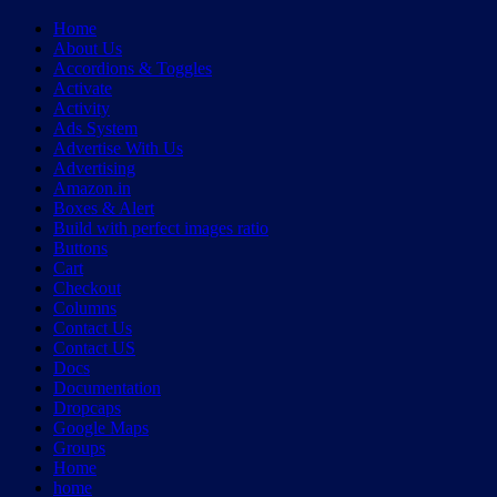
Home
About Us
Accordions & Toggles
Activate
Activity
Ads System
Advertise With Us
Advertising
Amazon.in
Boxes & Alert
Build with perfect images ratio
Buttons
Cart
Checkout
Columns
Contact Us
Contact US
Docs
Documentation
Dropcaps
Google Maps
Groups
Home
home