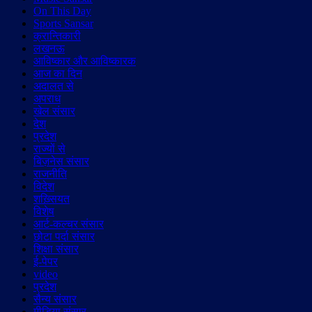
On This Day
Sports Sansar
क्रान्तिकारी
लखनऊ
आविष्कार और आविष्कारक
आज का दिन
अदालत से
अपराध
खेल संसार
देश
प्रदेश
राज्यों से
बिज़नेस संसार
राजनीति
विदेश
शख़्सियत
विशेष
आर्ट-कल्चर संसार
छोटा पर्दा संसार
शिक्षा संसार
ई-पेपर
video
प्रदेश
सैन्य संसार
मीडिया संसार