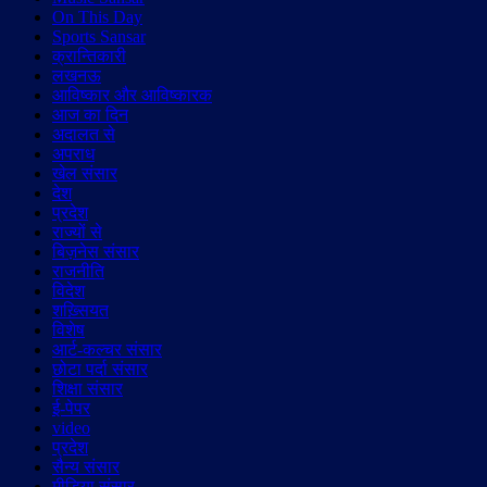
On This Day
Sports Sansar
क्रान्तिकारी
लखनऊ
आविष्कार और आविष्कारक
आज का दिन
अदालत से
अपराध
खेल संसार
देश
प्रदेश
राज्यों से
बिज़नेस संसार
राजनीति
विदेश
शख़्सियत
विशेष
आर्ट-कल्चर संसार
छोटा पर्दा संसार
शिक्षा संसार
ई-पेपर
video
प्रदेश
सैन्य संसार
मीडिया संसार