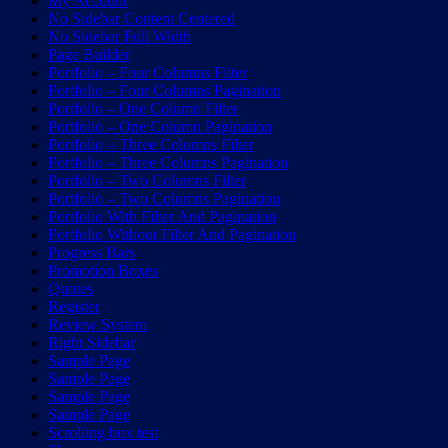
My Account
No Sidebar Content Centered
No Sidebar Full Width
Page Builder
Portfolio – Four Columns Filter
Portfolio – Four Columns Pagination
Portfolio – One Column Filter
Portfolio – One Column Pagination
Portfolio – Three Columns Filter
Portfolio – Three Columns Pagination
Portfolio – Two Columns Filter
Portfolio – Two Columns Pagination
Portfolio With Filter And Pagination
Portfolio Without Filter And Pagination
Progress Bars
Promotion Boxes
Quotes
Register
Review System
Right Sidebar
Sample Page
Sample Page
Sample Page
Sample Page
Scrolling box test