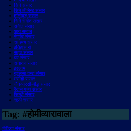
सिने संसार
सिने लीजेन्ड संसार
हॉलीवुड़ संसार
सिने संगीत संसार
संगीत संसार
आर्य समाज
रंगमंच संसार
साहित्य संसार
इतिहास से
सेहत संसार
घर संसार
सनातन संसार
इस्लाम
ख़ालसा पन्थ संसार
मसीही संसार
जैन-पारसी-बौद्ध संसार
रैदास पन्थ संसार
सिन्धी संसार
सूफी संसार
Tag:
#होमीव्यारावाला
मीडिया संसार