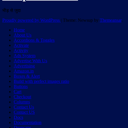
भीड़ से जुदा
Proudly powered by WordPress
|
Theme: Newsup by
Themeansar
.
Home
About Us
Accordions & Toggles
Activate
Activity
Ads System
Advertise With Us
Advertising
Amazon.in
Boxes & Alert
Build with perfect images ratio
Buttons
Cart
Checkout
Columns
Contact Us
Contact US
Docs
Documentation
Dropcaps