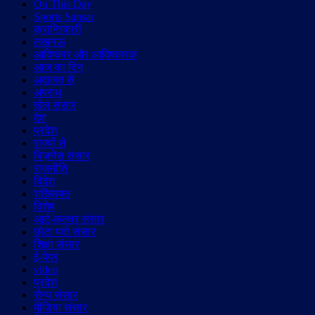
On This Day
Sports Sansar
क्रान्तिकारी
लखनऊ
आविष्कार और आविष्कारक
आज का दिन
अदालत से
अपराध
खेल संसार
देश
प्रदेश
राज्यों से
बिज़नेस संसार
राजनीति
विदेश
शख़्सियत
विशेष
आर्ट-कल्चर संसार
छोटा पर्दा संसार
शिक्षा संसार
ई-पेपर
video
प्रदेश
सैन्य संसार
मीडिया संसार