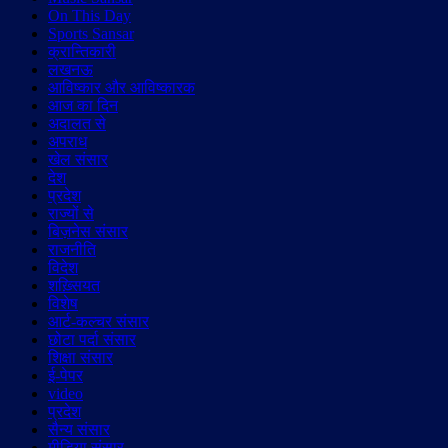
On This Day
Sports Sansar
क्रान्तिकारी
लखनऊ
आविष्कार और आविष्कारक
आज का दिन
अदालत से
अपराध
खेल संसार
देश
प्रदेश
राज्यों से
बिज़नेस संसार
राजनीति
विदेश
शख़्सियत
विशेष
आर्ट-कल्चर संसार
छोटा पर्दा संसार
शिक्षा संसार
ई-पेपर
video
प्रदेश
सैन्य संसार
मीडिया संसार