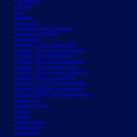
Left Sidebar
Lightbox
Lists
Members
My Account
No Sidebar Content Centered
No Sidebar Full Width
Page Builder
Portfolio – Four Columns Filter
Portfolio – Four Columns Pagination
Portfolio – One Column Filter
Portfolio – One Column Pagination
Portfolio – Three Columns Filter
Portfolio – Three Columns Pagination
Portfolio – Two Columns Filter
Portfolio – Two Columns Pagination
Portfolio With Filter And Pagination
Portfolio Without Filter And Pagination
Progress Bars
Promotion Boxes
Quotes
Register
Review System
Right Sidebar
Sample Page