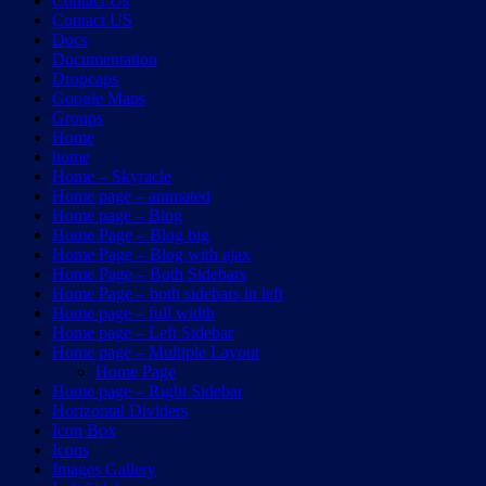
Contact Us
Contact US
Docs
Documentation
Dropcaps
Google Maps
Groups
Home
home
Home – Skyracle
Home page – animated
Home page – Blog
Home Page – Blog big
Home Page – Blog with ajax
Home Page – Both Sidebars
Home Page – both sidebars in left
Home page – full width
Home page – Left Sidebar
Home page – Multiple Layout
Home Page
Home page – Right Sidebar
Horizontal Dividers
Icon Box
Icons
Images Gallery