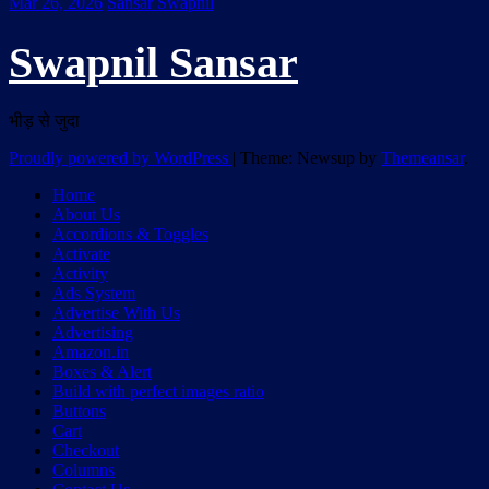
Mar 26, 2026
Sansar Swapnil
Swapnil Sansar
भीड़ से जुदा
Proudly powered by WordPress
|
Theme: Newsup by
Themeansar
.
Home
About Us
Accordions & Toggles
Activate
Activity
Ads System
Advertise With Us
Advertising
Amazon.in
Boxes & Alert
Build with perfect images ratio
Buttons
Cart
Checkout
Columns