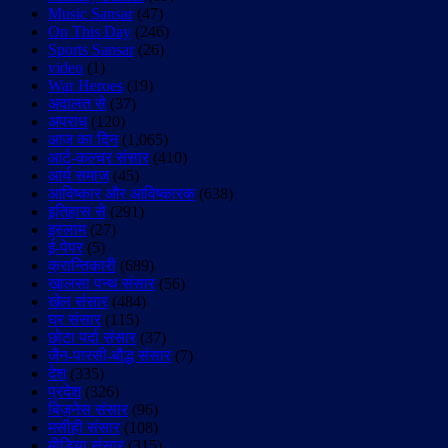
Music Sansar
(47)
On This Day
(246)
Sports Sansar
(26)
video
(1)
War Heroes
(19)
अदालत से
(37)
अपराध
(120)
आज का दिन
(1,065)
आर्ट-कल्चर संसार
(410)
आर्य समाज
(45)
आविष्कार और आविष्कारक
(638)
इतिहास से
(291)
इस्लाम
(27)
ई-पेपर
(5)
क्रान्तिकारी
(689)
ख़ालसा पन्थ संसार
(56)
खेल संसार
(484)
घर संसार
(115)
छोटा पर्दा संसार
(37)
जैन-पारसी-बौद्ध संसार
(7)
देश
(335)
प्रदेश
(326)
बिज़नेस संसार
(96)
मसीही संसार
(108)
मीडिया संसार
(315)