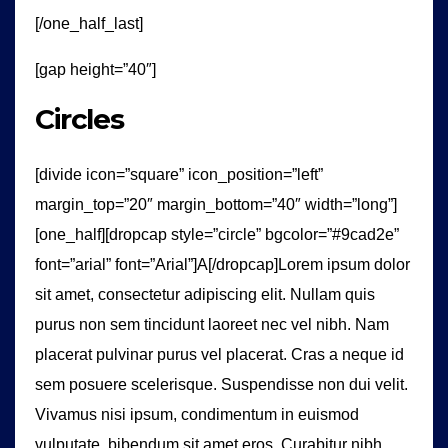
[/one_half_last]
[gap height=”40″]
Circles
[divide icon=”square” icon_position=”left”
margin_top=”20″ margin_bottom=”40″ width=”long”]
[one_half][dropcap style=”circle” bgcolor=”#9cad2e”
font=”arial” font=”Arial”]A[/dropcap]Lorem ipsum dolor
sit amet, consectetur adipiscing elit. Nullam quis
purus non sem tincidunt laoreet nec vel nibh. Nam
placerat pulvinar purus vel placerat. Cras a neque id
sem posuere scelerisque. Suspendisse non dui velit.
Vivamus nisi ipsum, condimentum in euismod
vulputate, bibendum sit amet eros. Curabitur nibh