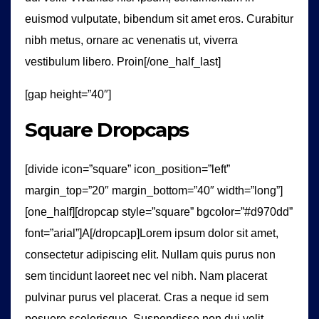
euismod vulputate, bibendum sit amet eros. Curabitur
nibh metus, ornare ac venenatis ut, viverra
vestibulum libero. Proin[/one_half_last]
[gap height=”40″]
Square Dropcaps
[divide icon=”square” icon_position=”left”
margin_top=”20″ margin_bottom=”40″ width=”long”]
[one_half][dropcap style=”square” bgcolor=”#d970dd”
font=”arial”]A[/dropcap]Lorem ipsum dolor sit amet,
consectetur adipiscing elit. Nullam quis purus non
sem tincidunt laoreet nec vel nibh. Nam placerat
pulvinar purus vel placerat. Cras a neque id sem
posuere scelerisque. Suspendisse non dui velit.