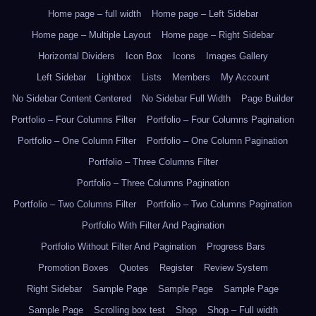
Home page – full width
Home page – Left Sidebar
Home page – Multiple Layout
Home page – Right Sidebar
Horizontal Dividers
Icon Box
Icons
Images Gallery
Left Sidebar
Lightbox
Lists
Members
My Account
No Sidebar Content Centered
No Sidebar Full Width
Page Builder
Portfolio – Four Columns Filter
Portfolio – Four Columns Pagination
Portfolio – One Column Filter
Portfolio – One Column Pagination
Portfolio – Three Columns Filter
Portfolio – Three Columns Pagination
Portfolio – Two Columns Filter
Portfolio – Two Columns Pagination
Portfolio With Filter And Pagination
Portfolio Without Filter And Pagination
Progress Bars
Promotion Boxes
Quotes
Register
Review System
Right Sidebar
Sample Page
Sample Page
Sample Page
Sample Page
Scrolling box test
Shop
Shop – Full width