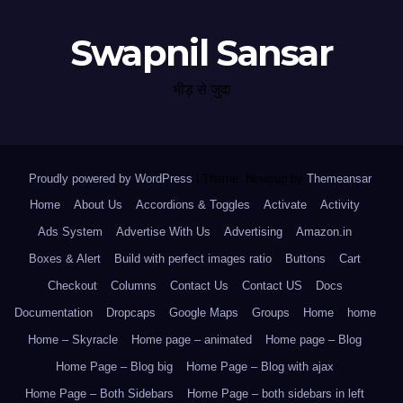
Swapnil Sansar
भीड़ से जुदा
Proudly powered by WordPress
|
Theme: Newsup by
Themeansar
.
Home
About Us
Accordions & Toggles
Activate
Activity
Ads System
Advertise With Us
Advertising
Amazon.in
Boxes & Alert
Build with perfect images ratio
Buttons
Cart
Checkout
Columns
Contact Us
Contact US
Docs
Documentation
Dropcaps
Google Maps
Groups
Home
home
Home – Skyracle
Home page – animated
Home page – Blog
Home Page – Blog big
Home Page – Blog with ajax
Home Page – Both Sidebars
Home Page – both sidebars in left