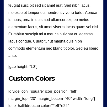
feugiat suscipit sed sit amet erat. Sed nibh lacus,
molestie et tempor eu, hendrerit viverra tortor. Aenean
tempus, urna in euismod ullamcorper, leo metus
elementum lacus, sit amet viverra lacus quam vel nisi
Curabitur suscipit mi a mauris pulvinar eu egestas
lacus congue. Curabitur ut magna quis nibh
commodo elementum nec blandit dolor. Sed eu libero
ante.
[gap height=”10″]
Custom Colors
[divide icon=”square” icon_position=”left”
margin_top=”20″ margin_bottom=”40″ width=”long”]
[one_half][dropcap color=”#e67e22″