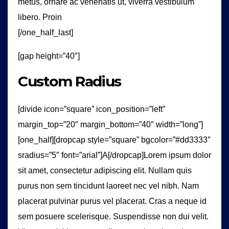
metus, ornare ac venenatis ut, viverra vestibulum
libero. Proin
[/one_half_last]
[gap height=”40″]
Custom Radius
[divide icon=”square” icon_position=”left”
margin_top=”20″ margin_bottom=”40″ width=”long”]
[one_half][dropcap style=”square” bgcolor=”#dd3333″
sradius=”5″ font=”arial”]A[/dropcap]Lorem ipsum dolor
sit amet, consectetur adipiscing elit. Nullam quis
purus non sem tincidunt laoreet nec vel nibh. Nam
placerat pulvinar purus vel placerat. Cras a neque id
sem posuere scelerisque. Suspendisse non dui velit.