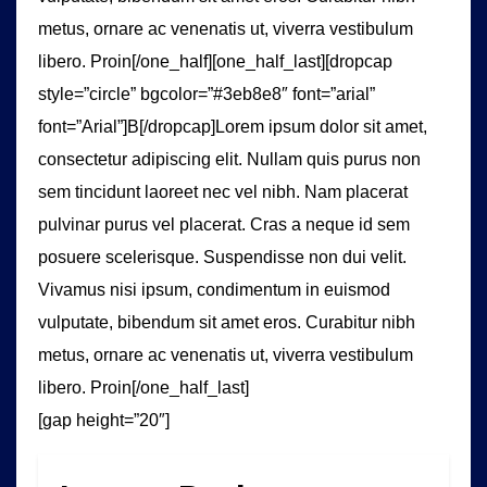
metus, ornare ac venenatis ut, viverra vestibulum
libero. Proin[/one_half][one_half_last][dropcap
style=”circle” bgcolor=”#3eb8e8″ font=”arial”
font=”Arial”]B[/dropcap]Lorem ipsum dolor sit amet,
consectetur adipiscing elit. Nullam quis purus non
sem tincidunt laoreet nec vel nibh. Nam placerat
pulvinar purus vel placerat. Cras a neque id sem
posuere scelerisque. Suspendisse non dui velit.
Vivamus nisi ipsum, condimentum in euismod
vulputate, bibendum sit amet eros. Curabitur nibh
metus, ornare ac venenatis ut, viverra vestibulum
libero. Proin[/one_half_last]
[gap height=”20″]