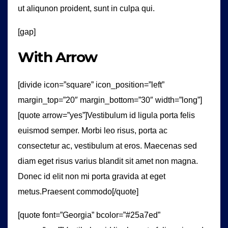
ut aliqunon proident, sunt in culpa qui.
[gap]
With Arrow
[divide icon=”square” icon_position=”left”
margin_top=”20″ margin_bottom=”30″ width=”long”]
[quote arrow=”yes”]Vestibulum id ligula porta felis
euismod semper. Morbi leo risus, porta ac
consectetur ac, vestibulum at eros. Maecenas sed
diam eget risus varius blandit sit amet non magna.
Donec id elit non mi porta gravida at eget
metus.Praesent commodo[/quote]
[quote font=”Georgia” bcolor=”#25a7ed”