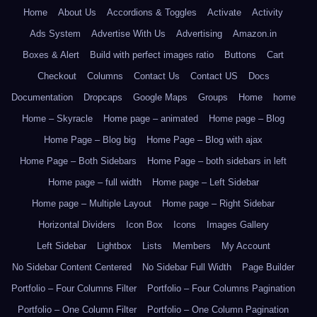
Home
About Us
Accordions & Toggles
Activate
Activity
Ads System
Advertise With Us
Advertising
Amazon.in
Boxes & Alert
Build with perfect images ratio
Buttons
Cart
Checkout
Columns
Contact Us
Contact US
Docs
Documentation
Dropcaps
Google Maps
Groups
Home
home
Home – Skyracle
Home page – animated
Home page – Blog
Home Page – Blog big
Home Page – Blog with ajax
Home Page – Both Sidebars
Home Page – both sidebars in left
Home page – full width
Home page – Left Sidebar
Home page – Multiple Layout
Home page – Right Sidebar
Horizontal Dividers
Icon Box
Icons
Images Gallery
Left Sidebar
Lightbox
Lists
Members
My Account
No Sidebar Content Centered
No Sidebar Full Width
Page Builder
Portfolio – Four Columns Filter
Portfolio – Four Columns Pagination
Portfolio – One Column Filter
Portfolio – One Column Pagination