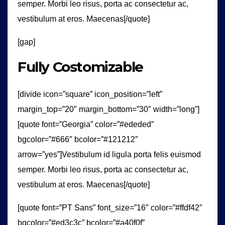
semper. Morbi leo risus, porta ac consectetur ac,
vestibulum at eros. Maecenas[/quote]
[gap]
Fully Costomizable
[divide icon=”square” icon_position=”left”
margin_top=”20″ margin_bottom=”30″ width=”long”]
[quote font=”Georgia” color=”#ededed”
bgcolor=”#666″ bcolor=”#121212″
arrow=”yes”]Vestibulum id ligula porta felis euismod
semper. Morbi leo risus, porta ac consectetur ac,
vestibulum at eros. Maecenas[/quote]
[quote font=”PT Sans” font_size=”16″ color=”#ffdf42″
bgcolor=”#ed3c3c” bcolor=”#a40f0f”