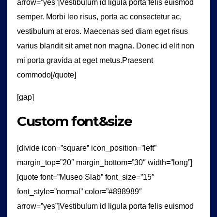
arrow=”yes”]Vestibulum id ligula porta felis euismod
semper. Morbi leo risus, porta ac consectetur ac,
vestibulum at eros. Maecenas sed diam eget risus
varius blandit sit amet non magna. Donec id elit non
mi porta gravida at eget metus.Praesent
commodo[/quote]
[gap]
Custom font&size
[divide icon=”square” icon_position=”left”
margin_top=”20″ margin_bottom=”30″ width=”long”]
[quote font=”Museo Slab” font_size=”15″
font_style=”normal” color=”#898989″
arrow=”yes”]Vestibulum id ligula porta felis euismod