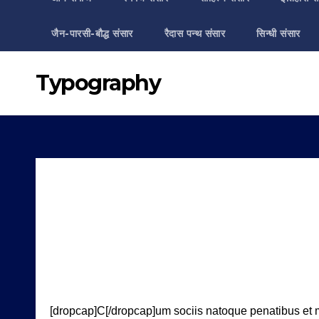
जैन-पारसी-बौद्ध संसार
रैदास पन्थ संसार
सिन्धी संसार
Typography
[dropcap]C[/dropcap]um sociis natoque penatibus et 