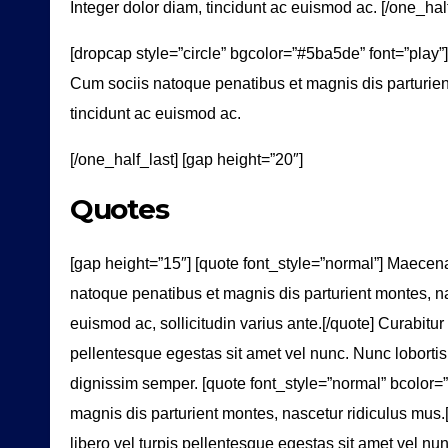
Integer dolor diam, tincidunt ac euismod ac. [/one_half
[dropcap style=”circle” bgcolor=”#5ba5de” font=”play”
Cum sociis natoque penatibus et magnis dis parturient
tincidunt ac euismod ac.
[/one_half_last] [gap height=”20″]
Quotes
[gap height=”15″] [quote font_style=”normal”] Maecen
natoque penatibus et magnis dis parturient montes, na
euismod ac, sollicitudin varius ante.[/quote] Curabitu
pellentesque egestas sit amet vel nunc. Nunc loborti
dignissim semper. [quote font_style=”normal” bcolor=”
magnis dis parturient montes, nascetur ridiculus mus
libero vel turpis pellentesque egestas sit amet vel n