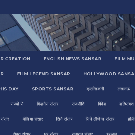
R CREATION
ENGLISH NEWS SANSAR
FILM MU
AR
FILM LEGEND SANSAR
HOLLYWOOD SANSA
HIS DAY
SPORTS SANSAR
क्रान्तिकारी
लखनऊ
राज्यों से
बिज़नेस संसार
राजनीति
विदेश
शख़्सियत
य संसार
मीडिया संसार
सिने संसार
सिने लीजेन्ड संसार
हॉली
सेहत संसार
घर संसार
सनातन संसार
इस्लाम
ख़ा