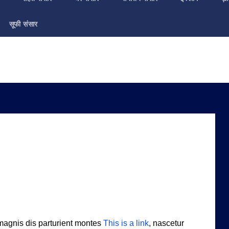
सूफी संसार
magnis dis parturient montes
This is a link
, nascetur