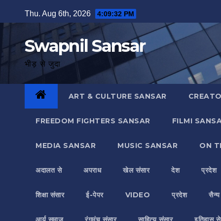
Skip
Thu. Aug 6th, 2026
4:09:33 PM
to
content
Swapnil Sansar
भीड़ से जुदा
ART & CULTURE SANSAR
CREATO
FREEDOM FIGHTERS SANSAR
FILMI SANS
MEDIA SANSAR
MUSIC SANSAR
ON T
अदालत से
अपराध
खेल संसार
देश
प्रदेश
शिक्षा संसार
ई-पेपर
VIDEO
प्रदेश
सैन्
आर्य समाज
रंगमंच संसार
साहित्य संसार
इतिहास से