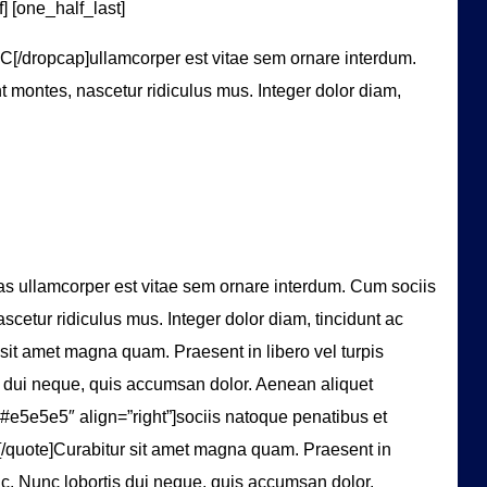
] [one_half_last]
]C[/dropcap]ullamcorper est vitae sem ornare interdum.
 montes, nascetur ridiculus mus. Integer dolor diam,
as ullamcorper est vitae sem ornare interdum. Cum sociis
scetur ridiculus mus. Integer dolor diam, tincidunt ac
r sit amet magna quam. Praesent in libero vel turpis
s dui neque, quis accumsan dolor. Aenean aliquet
#e5e5e5″ align=”right”]sociis natoque penatibus et
.[/quote]Curabitur sit amet magna quam. Praesent in
unc. Nunc lobortis dui neque, quis accumsan dolor.