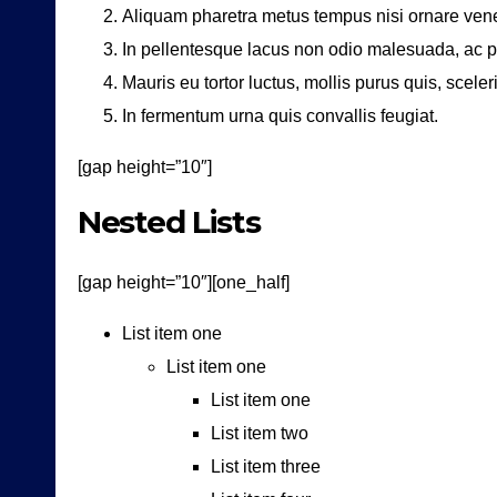
Aliquam pharetra metus tempus nisi ornare vene
In pellentesque lacus non odio malesuada, ac p
Mauris eu tortor luctus, mollis purus quis, scele
In fermentum urna quis convallis feugiat.
[gap height=”10″]
Nested Lists
[gap height=”10″][one_half]
List item one
List item one
List item one
List item two
List item three