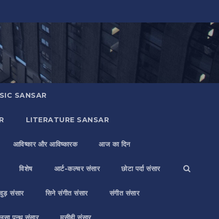
SIC SANSAR
R
LITERATURE SANSAR
आविष्कार और आविष्कारक
आज का दिन
विशेष
आर्ट-कल्चर संसार
छोटा पर्दा संसार
वुड़ संसार
सिने संगीत संसार
संगीत संसार
लसा पन्थ संसार
मसीही संसार