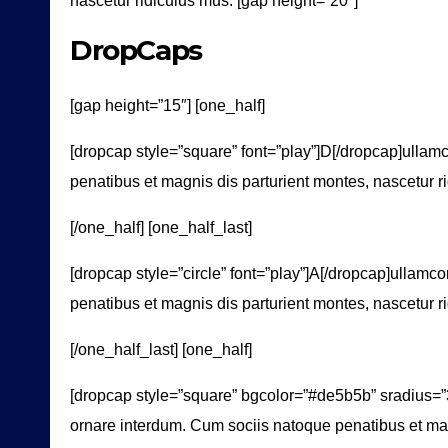
nascetur ridiculus mus. [gap height=”20″]
DropCaps
[gap height=”15″] [one_half]
[dropcap style=”square” font=”play”]D[/dropcap]ullam
penatibus et magnis dis parturient montes, nascetur ri
[/one_half] [one_half_last]
[dropcap style=”circle” font=”play”]A[/dropcap]ullamc
penatibus et magnis dis parturient montes, nascetur ri
[/one_half_last] [one_half]
[dropcap style=”square” bgcolor=”#de5b5b” sradius=”3
ornare interdum. Cum sociis natoque penatibus et mag