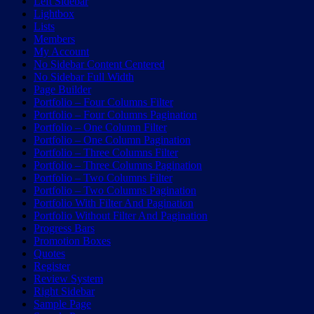
Left Sidebar
Lightbox
Lists
Members
My Account
No Sidebar Content Centered
No Sidebar Full Width
Page Builder
Portfolio – Four Columns Filter
Portfolio – Four Columns Pagination
Portfolio – One Column Filter
Portfolio – One Column Pagination
Portfolio – Three Columns Filter
Portfolio – Three Columns Pagination
Portfolio – Two Columns Filter
Portfolio – Two Columns Pagination
Portfolio With Filter And Pagination
Portfolio Without Filter And Pagination
Progress Bars
Promotion Boxes
Quotes
Register
Review System
Right Sidebar
Sample Page