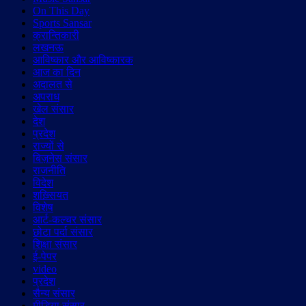
On This Day
Sports Sansar
क्रान्तिकारी
लखनऊ
आविष्कार और आविष्कारक
आज का दिन
अदालत से
अपराध
खेल संसार
देश
प्रदेश
राज्यों से
बिज़नेस संसार
राजनीति
विदेश
शख़्सियत
विशेष
आर्ट-कल्चर संसार
छोटा पर्दा संसार
शिक्षा संसार
ई-पेपर
video
प्रदेश
सैन्य संसार
मीडिया संसार