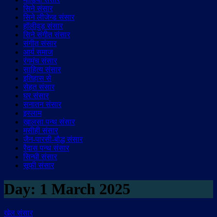
सिने संसार
सिने लीजेन्ड संसार
हॉलीवुड़ संसार
सिने संगीत संसार
संगीत संसार
आर्य समाज
रंगमंच संसार
साहित्य संसार
इतिहास से
सेहत संसार
घर संसार
सनातन संसार
इस्लाम
ख़ालसा पन्थ संसार
मसीही संसार
जैन-पारसी-बौद्ध संसार
रैदास पन्थ संसार
सिन्धी संसार
सूफी संसार
Day:
1 March 2025
खेल संसार