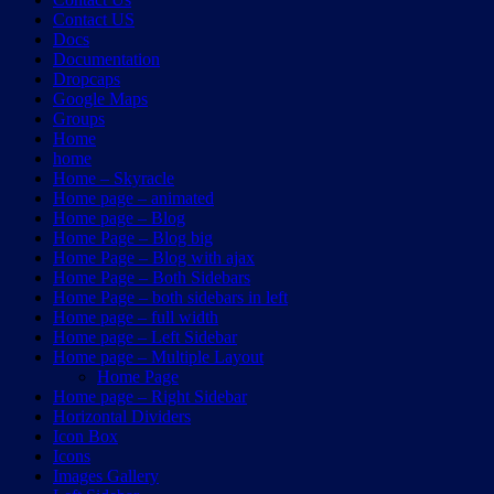
Contact US
Docs
Documentation
Dropcaps
Google Maps
Groups
Home
home
Home – Skyracle
Home page – animated
Home page – Blog
Home Page – Blog big
Home Page – Blog with ajax
Home Page – Both Sidebars
Home Page – both sidebars in left
Home page – full width
Home page – Left Sidebar
Home page – Multiple Layout
Home Page
Home page – Right Sidebar
Horizontal Dividers
Icon Box
Icons
Images Gallery