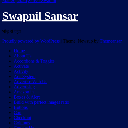
Mar 26, 2026
Sansar Swapnil
Swapnil Sansar
भीड़ से जुदा
Proudly powered by WordPress
|
Theme: Newsup by
Themeansar
.
Home
About Us
Accordions & Toggles
Activate
Activity
Ads System
Advertise With Us
Advertising
Amazon.in
Boxes & Alert
Build with perfect images ratio
Buttons
Cart
Checkout
Columns
Contact Us