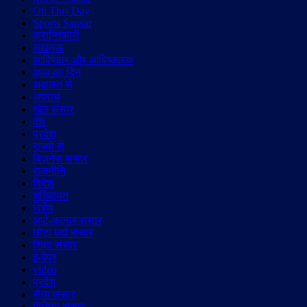
On This Day
Sports Sansar
क्रान्तिकारी
लखनऊ
आविष्कार और आविष्कारक
आज का दिन
अदालत से
अपराध
खेल संसार
देश
प्रदेश
राज्यों से
बिज़नेस संसार
राजनीति
विदेश
शख़्सियत
विशेष
आर्ट-कल्चर संसार
छोटा पर्दा संसार
शिक्षा संसार
ई-पेपर
video
प्रदेश
सैन्य संसार
मीडिया संसार