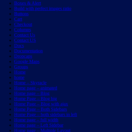
Boxes & Alert
Build with perfect images ratio
Buttons
Cart
Checkout
Columns
Contact Us
Contact US
Docs
Documentation
Dropcaps
Google Maps
Groups
Home
home
Home – Skyracle
Home page – animated
Home page – Blog
Home Page – Blog big
Home Page – Blog with ajax
Home Page – Both Sidebars
Home Page – both sidebars in left
Home page – full width
Home page – Left Sidebar
Home page – Multiple Layout