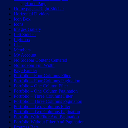
Home Page
Home page – Right Sidebar
Horizontal Dividers
Icon Box
Icons
Images Gallery
Left Sidebar
Lightbox
Lists
Members
My Account
No Sidebar Content Centered
No Sidebar Full Width
Page Builder
Portfolio – Four Columns Filter
Portfolio – Four Columns Pagination
Portfolio – One Column Filter
Portfolio – One Column Pagination
Portfolio – Three Columns Filter
Portfolio – Three Columns Pagination
Portfolio – Two Columns Filter
Portfolio – Two Columns Pagination
Portfolio With Filter And Pagination
Portfolio Without Filter And Pagination
Progress Bars