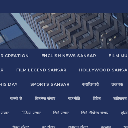
R CREATION
ENGLISH NEWS SANSAR
FILM MU
AR
FILM LEGEND SANSAR
HOLLYWOOD SANSA
HIS DAY
SPORTS SANSAR
क्रान्तिकारी
लखनऊ
राज्यों से
बिज़नेस संसार
राजनीति
विदेश
शख़्सियत
य संसार
मीडिया संसार
सिने संसार
सिने लीजेन्ड संसार
हॉली
सेहत संसार
घर संसार
सनातन संसार
इस्लाम
ख़ा