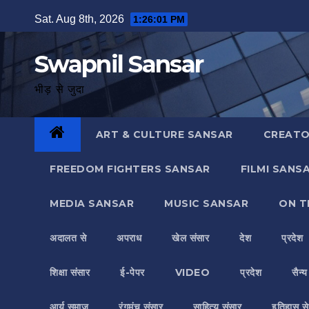
Skip
Sat. Aug 8th, 2026
1:26:02 PM
to
content
Swapnil Sansar
भीड़ से जुदा
ART & CULTURE SANSAR
CREATO
FREEDOM FIGHTERS SANSAR
FILMI SANS
MEDIA SANSAR
MUSIC SANSAR
ON T
अदालत से
अपराध
खेल संसार
देश
प्रदेश
शिक्षा संसार
ई-पेपर
VIDEO
प्रदेश
सैन्
आर्य समाज
रंगमंच संसार
साहित्य संसार
इतिहास से