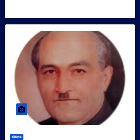
शख़्सियत