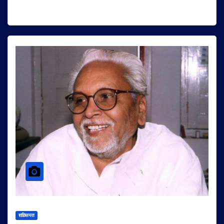
शख़्सियत