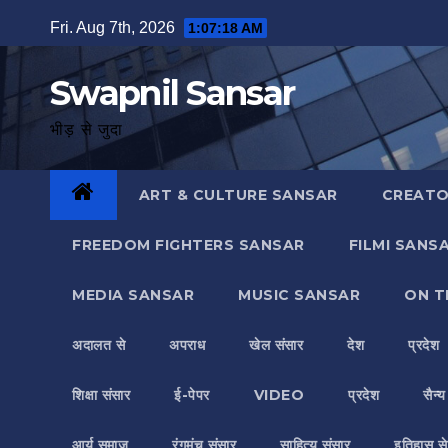
Skip
Fri. Aug 7th, 2026
1:07:19 AM
to
content
Swapnil Sansar
भीड़ से जुदा
ART & CULTURE SANSAR
CREATO
FREEDOM FIGHTERS SANSAR
FILMI SANS
MEDIA SANSAR
MUSIC SANSAR
ON T
अदालत से
अपराध
खेल संसार
देश
प्रदेश
शिक्षा संसार
ई-पेपर
VIDEO
प्रदेश
सैन्
आर्य समाज
रंगमंच संसार
साहित्य संसार
इतिहास से