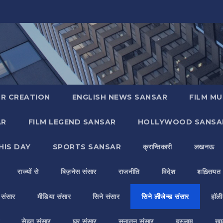
R CREATION
ENGLISH NEWS SANSAR
FILM MU
AR
FILM LEGEND SANSAR
HOLLYWOOD SANSA
HIS DAY
SPORTS SANSAR
क्रान्तिकारी
लखनऊ
राज्यों से
बिज़नेस संसार
राजनीति
विदेश
शख़्सियत
य संसार
मीडिया संसार
सिने संसार
सिने लीजेन्ड संसार
हॉली
सेहत संसार
घर संसार
सनातन संसार
इस्लाम
ख़ा