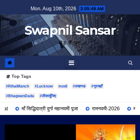
Skip
Mon. Aug 10th, 2026
3:05:51 AM
to
content
Swapnil Sansar
भीड़ से जुदा
Top Tags
#RihaiManch
#Lucknow
modi
#लखनऊ
#नूरजहाँ
#BhagwanDada
#लीकार्बुजिए
धिदात्री दुर्गा महानवमी पूजा
रामनवमी-2026
माँ महागौरी दुर्गा महाअष्ट