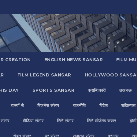
R CREATION
ENGLISH NEWS SANSAR
FILM MU
AR
FILM LEGEND SANSAR
HOLLYWOOD SANSA
HIS DAY
SPORTS SANSAR
क्रान्तिकारी
लखनऊ
राज्यों से
बिज़नेस संसार
राजनीति
विदेश
शख़्सियत
य संसार
मीडिया संसार
सिने संसार
सिने लीजेन्ड संसार
हॉली
सेहत संसार
घर संसार
सनातन संसार
इस्लाम
ख़ा