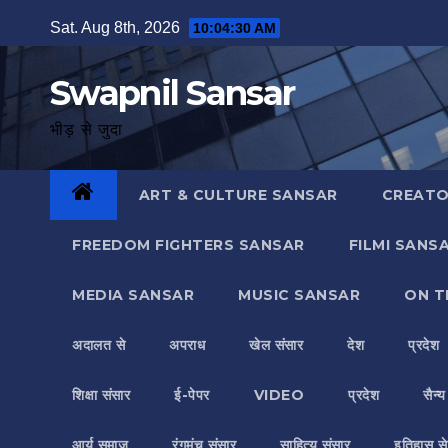
Skip
Sat. Aug 8th, 2026
10:04:31 AM
to
content
Swapnil Sansar
भीड़ से जुदा
ART & CULTURE SANSAR
CREATO
FREEDOM FIGHTERS SANSAR
FILMI SANS
MEDIA SANSAR
MUSIC SANSAR
ON T
अदालत से
अपराध
खेल संसार
देश
प्रदेश
शिक्षा संसार
ई-पेपर
VIDEO
प्रदेश
सैन्
आर्य समाज
रंगमंच संसार
साहित्य संसार
इतिहास से