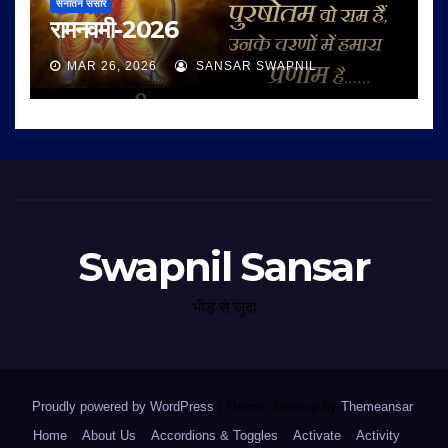
सनातन संसार
रामनवमी-2026
MAR 26, 2026
SANSAR SWAPNIL
Swapnil Sansar
भीड़ से जुदा
Proudly powered by WordPress
|
Theme: Newsup by
Themeansar
.
Home
About Us
Accordions & Toggles
Activate
Activity