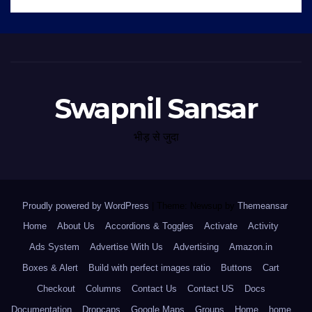
Swapnil Sansar
भीड़ से जुदा
Proudly powered by WordPress
|
Theme: Newsup by
Themeansar
.
Home
About Us
Accordions & Toggles
Activate
Activity
Ads System
Advertise With Us
Advertising
Amazon.in
Boxes & Alert
Build with perfect images ratio
Buttons
Cart
Checkout
Columns
Contact Us
Contact US
Docs
Documentation
Dropcaps
Google Maps
Groups
Home
home