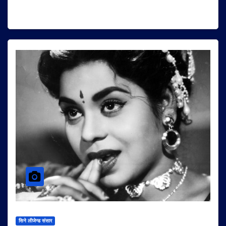
सिने लीजेन्ड संसार