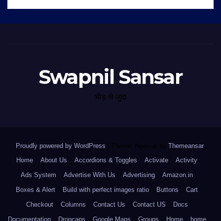
Swapnil Sansar
भीड़ से जुदा
Proudly powered by WordPress
|
Theme: Newsup by
Themeansar
.
Home
About Us
Accordions & Toggles
Activate
Activity
Ads System
Advertise With Us
Advertising
Amazon.in
Boxes & Alert
Build with perfect images ratio
Buttons
Cart
Checkout
Columns
Contact Us
Contact US
Docs
Documentation
Dropcaps
Google Maps
Groups
Home
home