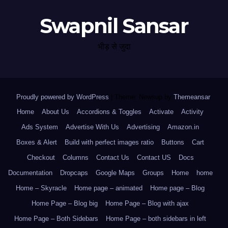
Swapnil Sansar
भीड़ से जुदा
Proudly powered by WordPress
|
Theme: Newsup by
Themeansar
.
Home
About Us
Accordions & Toggles
Activate
Activity
Ads System
Advertise With Us
Advertising
Amazon.in
Boxes & Alert
Build with perfect images ratio
Buttons
Cart
Checkout
Columns
Contact Us
Contact US
Docs
Documentation
Dropcaps
Google Maps
Groups
Home
home
Home – Skyracle
Home page – animated
Home page – Blog
Home Page – Blog big
Home Page – Blog with ajax
Home Page – Both Sidebars
Home Page – both sidebars in left