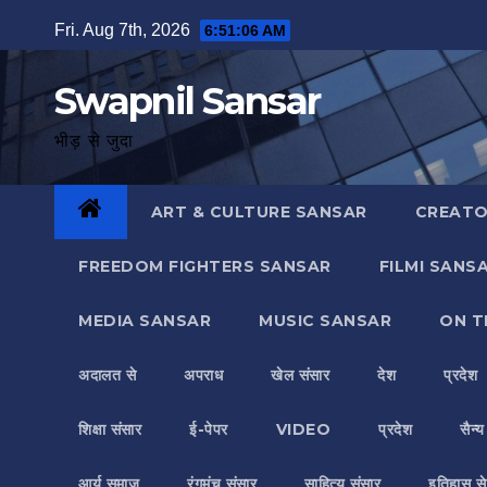
Skip
Fri. Aug 7th, 2026
6:51:07 AM
to
content
Swapnil Sansar
भीड़ से जुदा
ART & CULTURE SANSAR
CREATO
FREEDOM FIGHTERS SANSAR
FILMI SANS
MEDIA SANSAR
MUSIC SANSAR
ON T
अदालत से
अपराध
खेल संसार
देश
प्रदेश
शिक्षा संसार
ई-पेपर
VIDEO
प्रदेश
सैन्
आर्य समाज
रंगमंच संसार
साहित्य संसार
इतिहास से