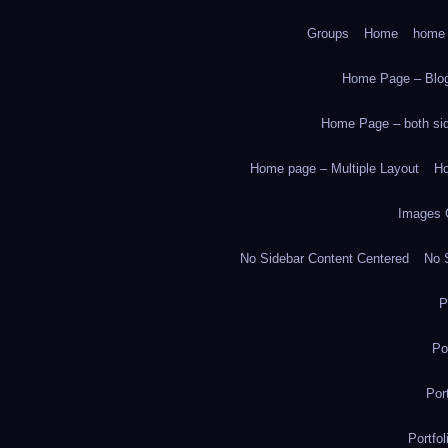
Groups
Home
home
Home Page – Blog
Home Page – both side
Home page – Multiple Layout
Ho
Images 
No Sidebar Content Centered
No S
P
Po
Por
Portfo