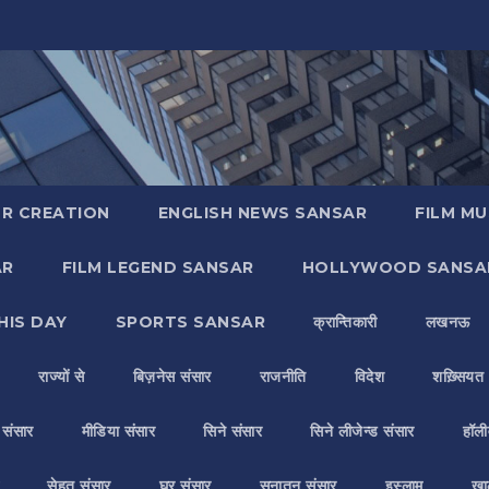
R CREATION
ENGLISH NEWS SANSAR
FILM MU
AR
FILM LEGEND SANSAR
HOLLYWOOD SANSA
HIS DAY
SPORTS SANSAR
क्रान्तिकारी
लखनऊ
राज्यों से
बिज़नेस संसार
राजनीति
विदेश
शख़्सियत
य संसार
मीडिया संसार
सिने संसार
सिने लीजेन्ड संसार
हॉली
सेहत संसार
घर संसार
सनातन संसार
इस्लाम
ख़ा