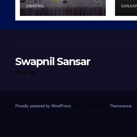
SWAPNIL
SANSA
Swapnil Sansar
भीड़ से जुदा
Proudly powered by WordPress
|
Theme: Newsup by
Themeansar
.