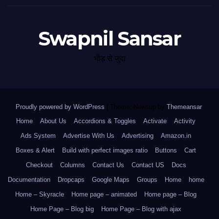
Swapnil Sansar
भीड़ से जुदा
Proudly powered by WordPress
|
Theme: Newsup by
Themeansar
.
Home
About Us
Accordions & Toggles
Activate
Activity
Ads System
Advertise With Us
Advertising
Amazon.in
Boxes & Alert
Build with perfect images ratio
Buttons
Cart
Checkout
Columns
Contact Us
Contact US
Docs
Documentation
Dropcaps
Google Maps
Groups
Home
home
Home – Skyracle
Home page – animated
Home page – Blog
Home Page – Blog big
Home Page – Blog with ajax