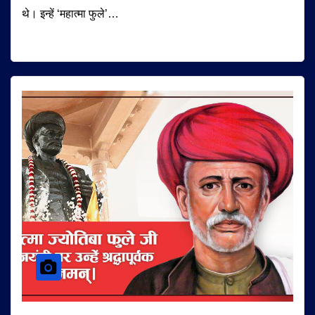
थे। इन्हें ‘महात्मा फुले’…