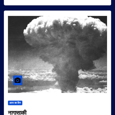
आज का दिन
नागासाकी