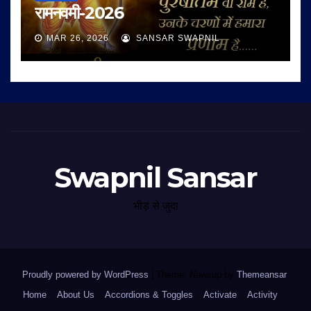
रामनवमी-2026
MAR 26, 2026
SANSAR SWAPNIL
Swapnil Sansar
भीड़ से जुदा
Proudly powered by WordPress
|
Theme: Newsup by
Themeansar
.
Home
About Us
Accordions & Toggles
Activate
Activity