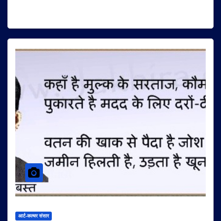
आर्ट-कल्चर संसार