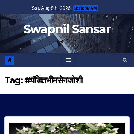
Skip
Sat. Aug 8th, 2026
8:19:47 AM
to
content
Swapnil Sansar
भीड़ से जुदा
Tag:
#पंडितभीमसेनजोशी