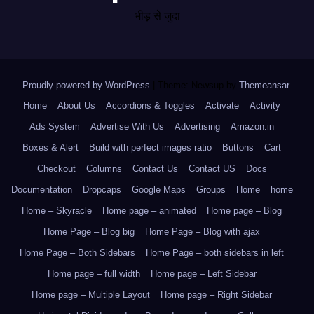
भीड़ से जुदा
Proudly powered by WordPress
|
Theme: Newsup by
Themeansar
.
Home
About Us
Accordions & Toggles
Activate
Activity
Ads System
Advertise With Us
Advertising
Amazon.in
Boxes & Alert
Build with perfect images ratio
Buttons
Cart
Checkout
Columns
Contact Us
Contact US
Docs
Documentation
Dropcaps
Google Maps
Groups
Home
home
Home – Skyracle
Home page – animated
Home page – Blog
Home Page – Blog big
Home Page – Blog with ajax
Home Page – Both Sidebars
Home Page – both sidebars in left
Home page – full width
Home page – Left Sidebar
Home page – Multiple Layout
Home page – Right Sidebar