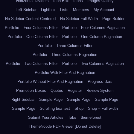
Horizontal Dividers
Icon Box
Icons
Images Gallery
Left Sidebar
Lightbox
Lists
Members
My Account
No Sidebar Content Centered
No Sidebar Full Width
Page Builder
Portfolio – Four Columns Filter
Portfolio – Four Columns Pagination
Portfolio – One Column Filter
Portfolio – One Column Pagination
Portfolio – Three Columns Filter
Portfolio – Three Columns Pagination
Portfolio – Two Columns Filter
Portfolio – Two Columns Pagination
Portfolio With Filter And Pagination
Portfolio Without Filter And Pagination
Progress Bars
Promotion Boxes
Quotes
Register
Review System
Right Sidebar
Sample Page
Sample Page
Sample Page
Sample Page
Scrolling box test
Shop
Shop – Full width
Submit Your Articles
Tabs
themeforest
ThemeNcode PDF Viewer [Do not Delete]