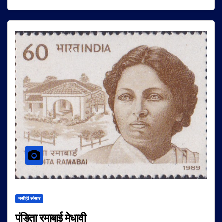
मसीही संसार
पंडिता रमाबाई मेधावी