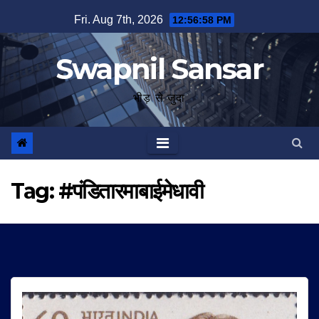
Skip
Fri. Aug 7th, 2026
12:56:59 PM
to
content
Swapnil Sansar
भीड़ से जुदा
Tag:
#पंडितारमाबाईमेधावी