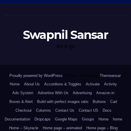
Swapnil Sansar
भीड़ से जुदा
Proudly powered by WordPress
|
Theme: Newsup by
Themeansar
.
Home
About Us
Accordions & Toggles
Activate
Activity
Ads System
Advertise With Us
Advertising
Amazon.in
Boxes & Alert
Build with perfect images ratio
Buttons
Cart
Checkout
Columns
Contact Us
Contact US
Docs
Documentation
Dropcaps
Google Maps
Groups
Home
home
Home – Skyracle
Home page – animated
Home page – Blog