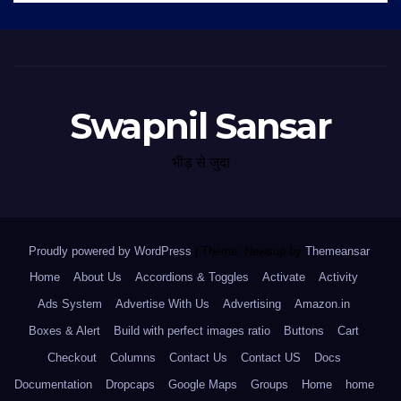
Swapnil Sansar
भीड़ से जुदा
Proudly powered by WordPress
|
Theme: Newsup by
Themeansar
.
Home
About Us
Accordions & Toggles
Activate
Activity
Ads System
Advertise With Us
Advertising
Amazon.in
Boxes & Alert
Build with perfect images ratio
Buttons
Cart
Checkout
Columns
Contact Us
Contact US
Docs
Documentation
Dropcaps
Google Maps
Groups
Home
home